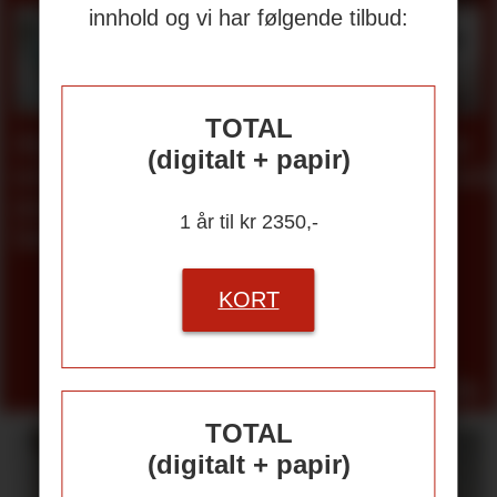
innhold og vi har følgende tilbud:
TOTAL
Fem
Motor for
Tilretteleg
(digitalt + papir)
fallgruver
medvirkning
i
i BHT-
overgangsa
1 år til kr 2350,-
samarbeidet
KORT
Se alle
TOTAL
(digitalt + papir)