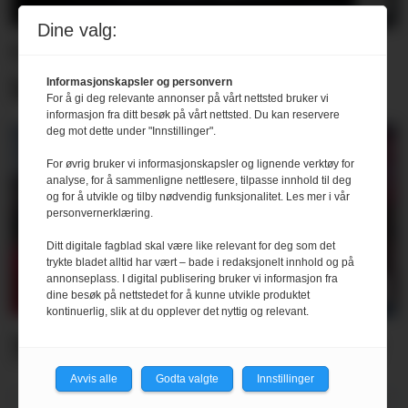
Dine valg:
Gjennombrudd for bære­
kraftig flamme­hemming
Informasjonskapsler og personvern
For å gi deg relevante annonser på vårt nettsted bruker vi
informasjon fra ditt besøk på vårt nettsted. Du kan reservere
deg mot dette under "Innstillinger".
For øvrig bruker vi informasjonskapsler og lignende verktøy for
analyse, for å sammenligne nettlesere, tilpasse innhold til deg
og for å utvikle og tilby nødvendig funksjonalitet. Les mer i vår
personvernerklæring.
Ditt digitale fagblad skal være like relevant for deg som det
trykte bladet alltid har vært – bade i redaksjonelt innhold og på
annonseplass. I digital publisering bruker vi informasjon fra
dine besøk på nettstedet for å kunne utvikle produktet
kontinuerlig, slik at du opplever det nyttig og relevant.
NHO: Nei til VM i fravær
Avvis alle
Godta valgte
Innstillinger