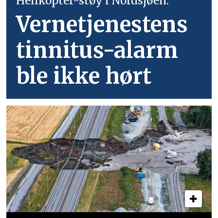
Helikopter-støy i Nordsjøen:
Vernetjenestens
tinnitus-alarm
ble ikke hørt