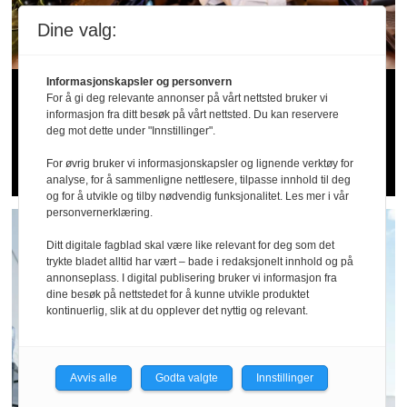
Dine valg:
Informasjonskapsler og personvern
Sommer­patruljen
For å gi deg relevante annonser på vårt nettsted bruker vi
informasjon fra ditt besøk på vårt nettsted. Du kan reservere
bekymret for
deg mot dette under "Innstillinger".
serveringsbransjen
For øvrig bruker vi informasjonskapsler og lignende verktøy for
analyse, for å sammenligne nettlesere, tilpasse innhold til deg
og for å utvikle og tilby nødvendig funksjonalitet. Les mer i vår
personvernerklæring.
Ditt digitale fagblad skal være like relevant for deg som det
trykte bladet alltid har vært – bade i redaksjonelt innhold og på
annonseplass. I digital publisering bruker vi informasjon fra
dine besøk på nettstedet for å kunne utvikle produktet
kontinuerlig, slik at du opplever det nyttig og relevant.
Avvis alle
Godta valgte
Innstillinger