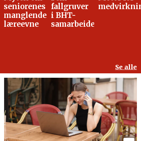
fallgruver
medvirkning
i
i BHT-
overgangsa
samarbeidet
Se alle