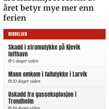
året betyr mye mer enn
ferien
HENDELSER
Skadd i strømulykke på Kjevik
lufthavn
5 dager siden
Mann omkom i fallulykke i Larvik
10 dager siden
Uskadd fra gasseksplosjon i
Trondheim
19 dager siden