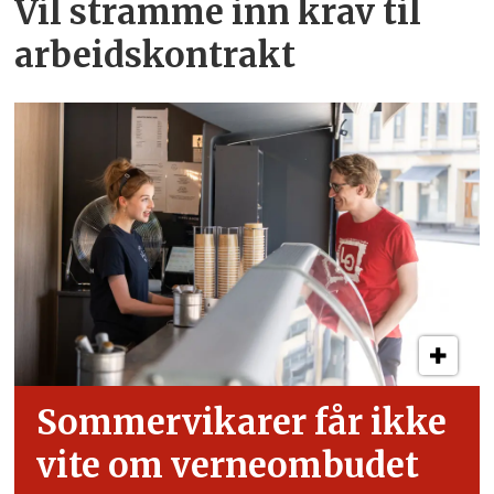
Vil stramme inn krav til
arbeids­kontrakt
Sommervikarer får ikke
vite om verneombudet