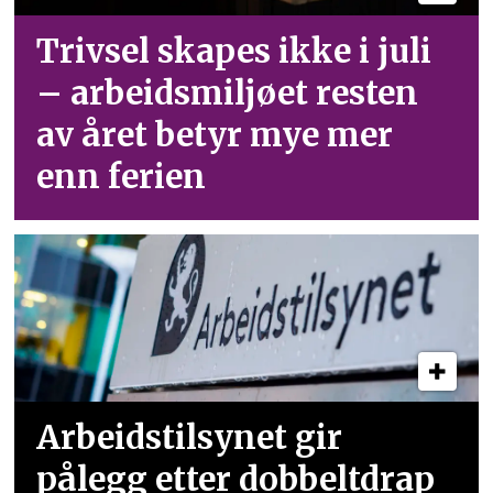
Trivsel skapes ikke i juli
– arbeid­smiljøet resten
av året betyr mye mer
enn ferien
Arbeidstilsynet gir
pålegg etter dobbeltdrap