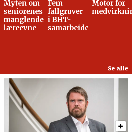
Fem
Motor for
Tilretteleg
fallgruver
medvirkning
i
i BHT-
overgangsa
samarbeidet
Se alle