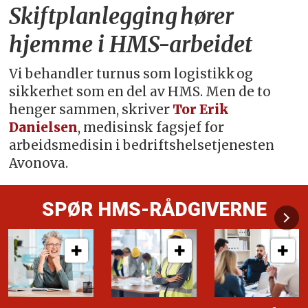
Skiftplanlegging hører
hjemme i HMS-arbeidet
Vi behandler turnus som logistikk og
sikkerhet som en del av HMS. Men de to
henger sammen, skriver
Tor Erik
Danielsen
, medisinsk fagsjef for
arbeidsmedisin i bedriftshelsetjenesten
Avonova.
SPØR HMS-RÅDGIVERNE