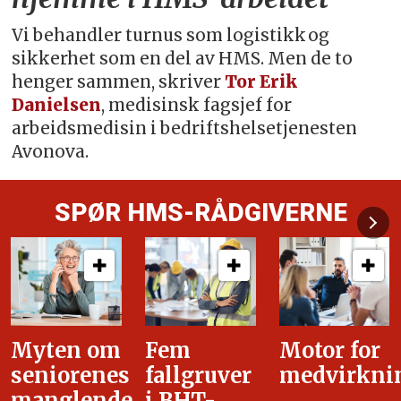
Vi behandler turnus som logistikk og
sikkerhet som en del av HMS. Men de to
henger sammen, skriver
Tor Erik
Danielsen
, medisinsk fagsjef for
arbeidsmedisin i bedriftshelsetjenesten
Avonova.
SPØR HMS-RÅDGIVERNE
Fem
Motor for
Tilretteleg
fallgruver
medvirkning
i
i BHT-
overgangsa