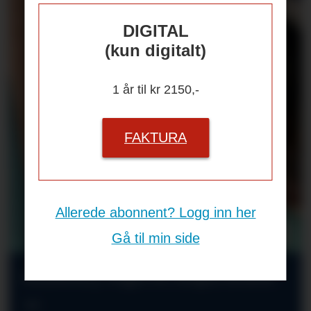
DIGITAL
(kun digitalt)
1 år til kr 2150,-
FAKTURA
Allerede abonnent? Logg inn her
Gå til min side
Strawberry velger Dr. Dropin Bedrift:
–