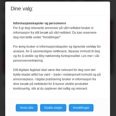
kraftig flamme­hemming
Dine valg:
Informasjonskapsler og personvern
For å gi deg relevante annonser på vårt nettsted bruker vi
informasjon fra ditt besøk på vårt nettsted. Du kan reservere
deg mot dette under "Innstillinger".
For øvrig bruker vi informasjonskapsler og lignende verktøy for
analyse, for å sammenligne nettlesere, tilpasse innhold til deg
og for å utvikle og tilby nødvendig funksjonalitet. Les mer i vår
personvernerklæring.
Ditt digitale fagblad skal være like relevant for deg som det
trykte bladet alltid har vært – bade i redaksjonelt innhold og på
annonseplass. I digital publisering bruker vi informasjon fra
NHO: Nei til VM i fravær
dine besøk på nettstedet for å kunne utvikle produktet
kontinuerlig, slik at du opplever det nyttig og relevant.
Avvis alle
Godta valgte
Innstillinger