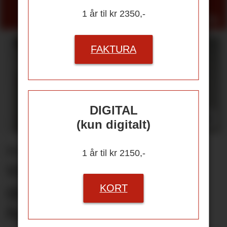
1 år til kr 2350,-
Se alle
FAKTURA
DIGITAL
(kun digitalt)
Kronikk:
1 år til kr 2150,-
Vil vi ha bedriftshelse­
tjenester som digitale
KORT
hyllevarer?