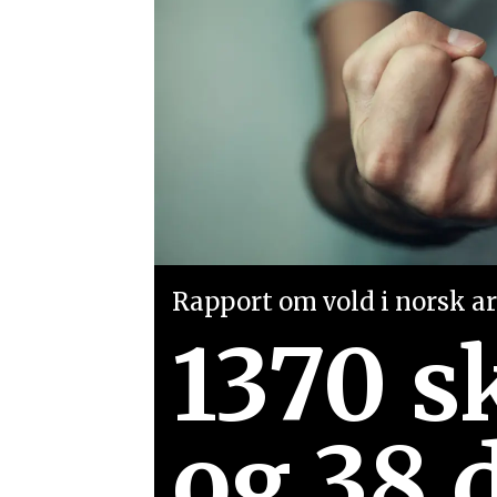
Rapport om vold i norsk arb
1370 s
og 38 