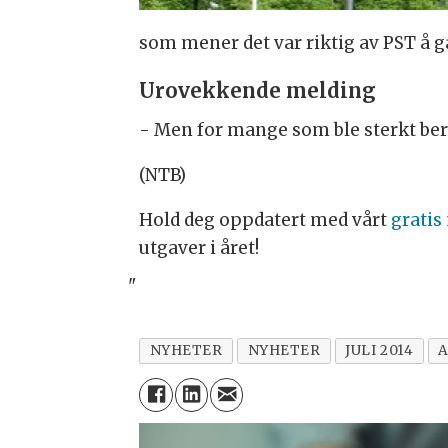
som mener det var riktig av PST å g
Urovekkende melding
- Men for mange som ble sterkt berø
(NTB)
Hold deg oppdatert med vårt
gratis
utgaver i året!
"
NYHETER
NYHETER
JULI 2014
A