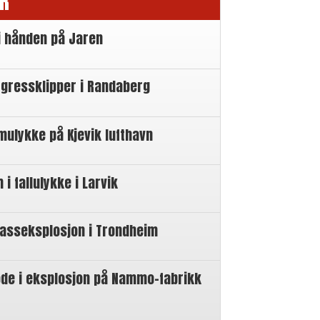
R
i hånden på Jaren
 gressklipper i Randaberg
mulykke på Kjevik lufthavn
 fallulykke i Larvik
gasseksplosjon i Trondheim
øde i eksplosjon på Nammo-fabrikk
n