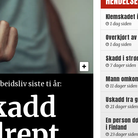
HENDELSE
Klemskadet 
1 dag siden
Overkjørt av
1 dag siden
Skadd i strø
7 dager siden
Mann omkom i
eidsliv siste ti år:
11 dager siden
kadd
Uskadd fra 
21 dager siden
En person d
drept
i Finland
23 dager side