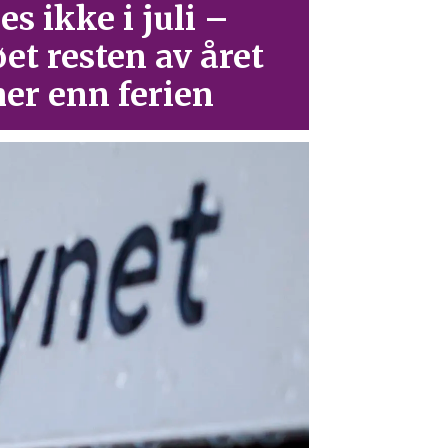
es ikke i juli –
øet resten av året
er enn ferien