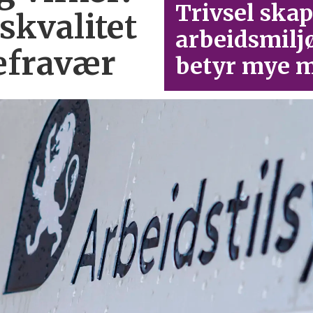
Trivsel skap
skvalitet
arbeid­smilj
efravær
betyr mye m