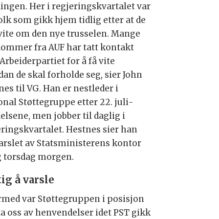
ingen. Her i regjeringskvartalet var
olk som gikk hjem tidlig etter at de
 vite om den nye trusselen. Mange
ommer fra AUF har tatt kontakt
rbeiderpartiet for å få vite
dan de skal forholde seg, sier John
es til VG. Han er nestleder i
onal Støttegruppe etter 22. juli-
elsene, men jobber til daglig i
eringskvartalet. Hestnes sier han
varslet av Statsministerens kontor
ig torsdag morgen.
ig å varsle
rmed var Støttegruppen i posisjon
 ta oss av henvendelser idet PST gikk