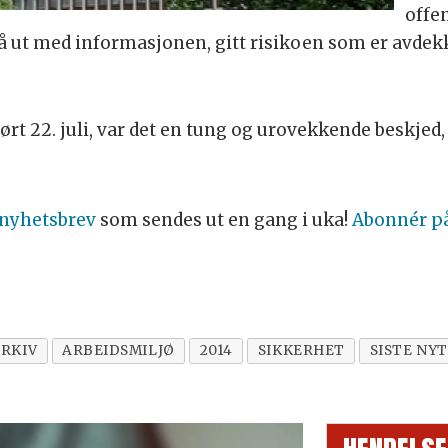
offen
å ut med informasjonen, gitt risikoen som er avdek
rt 22. juli, var det en tung og urovekkende beskjed,
 nyhetsbrev
som sendes ut en gang i uka!
Abonnér p
RKIV
ARBEIDSMILJØ
2014
SIKKERHET
SISTE NY