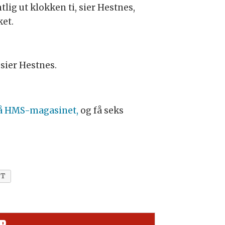
tlig ut klokken ti, sier Hestnes,
ket.
 sier Hestnes.
å HMS-magasinet,
og få seks
TT