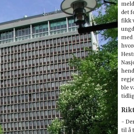
meld
det f
fikk
ungd
med A
hvor
Hestn
Nasj
hend
regj
ble 
tidl
Rikt
- De
til å