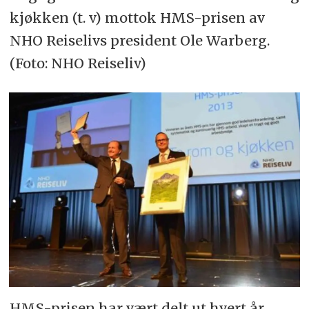
kjøkken (t. v) mottok HMS-prisen av
NHO Reiselivs president Ole Warberg.
(Foto: NHO Reiseliv)
HMS-prisen har vært delt ut hvert år