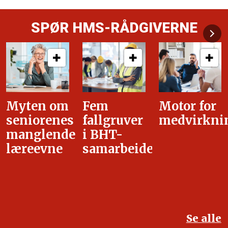
SPØR HMS-RÅDGIVERNE
Fem
Motor for
Tilretteleg
fallgruver
medvirkning
i
i BHT-
overgangsa
samarbeidet
Se alle