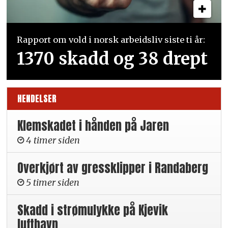
Rapport om vold i norsk arbeidsliv siste ti år:
1370 skadd og 38 drept
HENDELSER
Klemskadet i hånden på Jaren
4 timer siden
Overkjørt av gressklipper i Randaberg
5 timer siden
Skadd i strømulykke på Kjevik
lufthavn