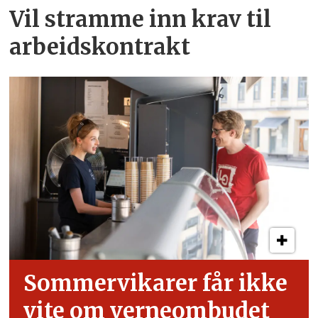
Vil stramme inn krav til
arbeids­kontrakt
Sommervikarer får ikke
vite om verneombudet