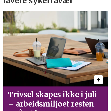
lavere sykefravær
Trivsel skapes ikke i juli
– arbeid­smiljøet resten