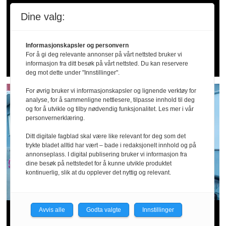
20 alvorlige fall­
Dine valg:
ulykker siden april: –
Informasjonskapsler og personvern
Dette er for høye tall
For å gi deg relevante annonser på vårt nettsted bruker vi
informasjon fra ditt besøk på vårt nettsted. Du kan reservere
deg mot dette under "Innstillinger".
For øvrig bruker vi informasjonskapsler og lignende verktøy for
analyse, for å sammenligne nettlesere, tilpasse innhold til deg
og for å utvikle og tilby nødvendig funksjonalitet. Les mer i vår
personvernerklæring.
Ditt digitale fagblad skal være like relevant for deg som det
trykte bladet alltid har vært – bade i redaksjonelt innhold og på
annonseplass. I digital publisering bruker vi informasjon fra
dine besøk på nettstedet for å kunne utvikle produktet
kontinuerlig, slik at du opplever det nyttig og relevant.
Avvis alle
Godta valgte
Innstillinger
Arbeidstilsynet hos Wolt og