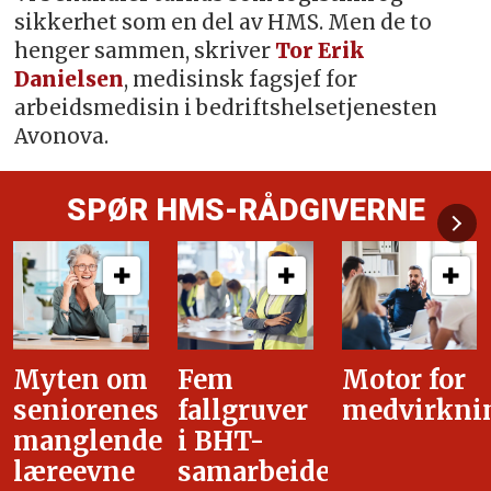
sikkerhet som en del av HMS. Men de to
henger sammen, skriver
Tor Erik
Danielsen
, medisinsk fagsjef for
arbeidsmedisin i bedriftshelsetjenesten
Avonova.
SPØR HMS-RÅDGIVERNE
Fem
Motor for
Tilretteleg
fallgruver
medvirkning
i
i BHT-
overgangsa
samarbeidet