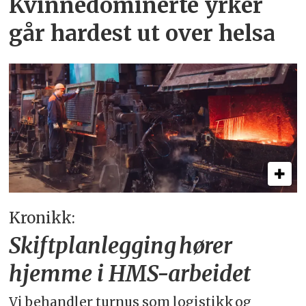
Kvinnedominerte yrker
går hardest ut over helsa
Kronikk:
Skiftplanlegging hører
hjemme i HMS-arbeidet
Vi behandler turnus som logistikk og