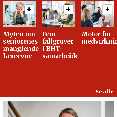
Fem
Motor for
Tilretteleg
fallgruver
medvirkning
i
i BHT-
overgangsa
samarbeidet
Se alle