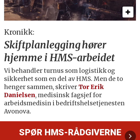
Kronikk:
Skiftplanlegging hører
hjemme i HMS-arbeidet
Vi behandler turnus som logistikk og
sikkerhet som en del av HMS. Men de to
henger sammen, skriver
Tor Erik
Danielsen
, medisinsk fagsjef for
arbeidsmedisin i bedriftshelsetjenesten
Avonova.
SPØR HMS-RÅDGIVERNE