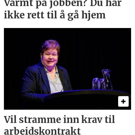
Varmt på jobben? Du har
ikke rett til å gå hjem
Vil stramme inn krav til
arbeids­kontrakt