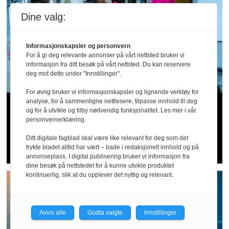
Dine valg:
Informasjonskapsler og personvern
For å gi deg relevante annonser på vårt nettsted bruker vi
informasjon fra ditt besøk på vårt nettsted. Du kan reservere
deg mot dette under "Innstillinger".
For øvrig bruker vi informasjonskapsler og lignende verktøy for
analyse, for å sammenligne nettlesere, tilpasse innhold til deg
Arbeidstilsynet hos Wolt og
og for å utvikle og tilby nødvendig funksjonalitet. Les mer i vår
personvernerklæring.
Foodora: – Tyder på sosial
Ditt digitale fagblad skal være like relevant for deg som det
dumping og utnytting
trykte bladet alltid har vært – bade i redaksjonelt innhold og på
annonseplass. I digital publisering bruker vi informasjon fra
dine besøk på nettstedet for å kunne utvikle produktet
kontinuerlig, slik at du opplever det nyttig og relevant.
Avvis alle
Godta valgte
Innstillinger