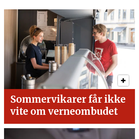
Sommervikarer får ikke
vite om verneombudet