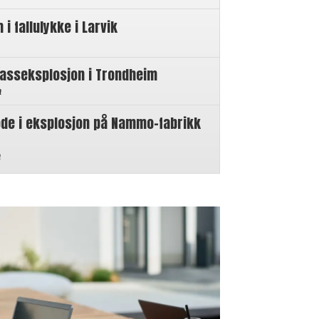
 fallulykke i Larvik
gasseksplosjon i Trondheim
n
øde i eksplosjon på Nammo-fabrikk
n