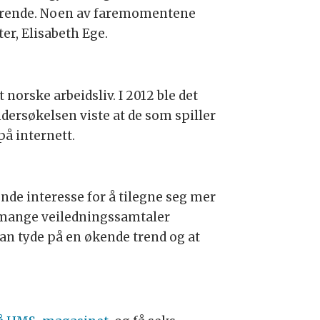
rende. Noen av faremomentene
er, Elisabeth Ege.
rske arbeidsliv. I 2012 ble det
dersøkelsen viste at de som spiller
på internett.
nde interesse for å tilegne seg mer
 mange veiledningssamtaler
an tyde på en økende trend og at