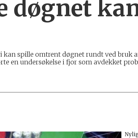
le døgnet ka
t vi kan spille omtrent døgnet rundt ved bruk
 en undersøkelse i fjor som avdekket proble
Nyli