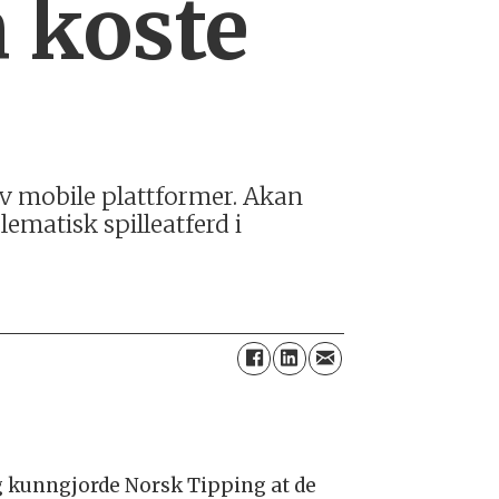
n koste
 av mobile plattformer. Akan
matisk spilleatferd i
g kunngjorde Norsk Tipping at de