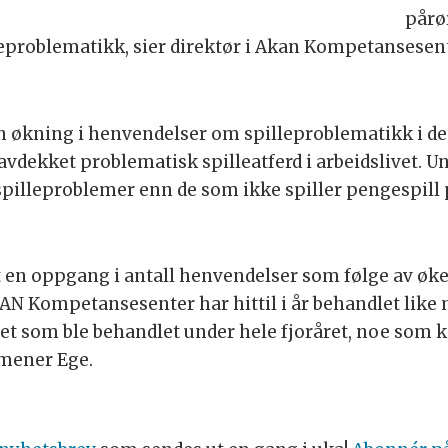
pårø
leproblematikk, sier direktør i Akan Kompetansesent
ning i henvendelser om spilleproblematikk i det no
dekket problematisk spilleatferd i arbeidslivet. Un
 spilleproblemer enn de som ikke spiller pengespill 
t en oppgang i antall henvendelser som følge av øke
N Kompetansesenter har hittil i år behandlet like
t som ble behandlet under hele fjoråret, noe som k
 mener Ege.