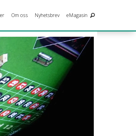
er
Om oss
Nyhetsbrev
eMagasin