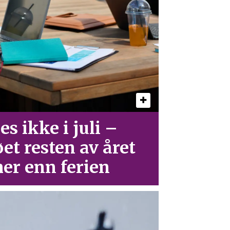
es ikke i juli –
øet resten av året
er enn ferien