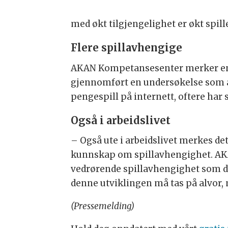
med økt tilgjengelighet er økt spil
Flere spillavhengige
AKAN Kompetansesenter merker en øk
gjennomført en undersøkelse som av
pengespill på internett, oftere har
Også i arbeidslivet
– Også ute i arbeidslivet merkes de
kunnskap om spillavhengighet. AKA
vedrørende spillavhengighet som de
denne utviklingen må tas på alvor,
(Pressemelding)