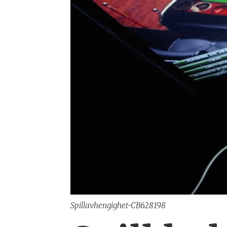
Spillavhengighet-CB628198