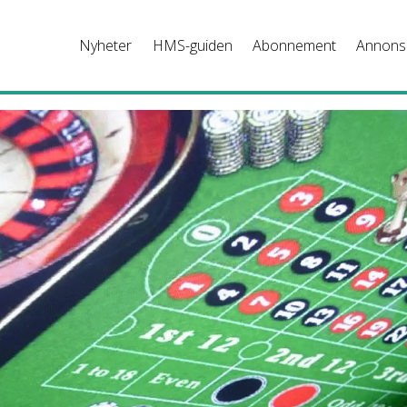
Nyheter
HMS-guiden
Abonnement
Annons