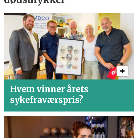
Hvem vinner årets
sykefraværspris?