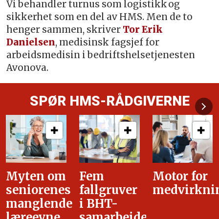
Vi behandler turnus som logistikk og
sikkerhet som en del av HMS. Men de to
henger sammen, skriver
Tor Erik
Danielsen
, medisinsk fagsjef for
arbeidsmedisin i bedriftshelsetjenesten
Avonova.
SPØR HMS-RÅDGIVERNE
Fem
Motor for
Tilretteleg
fallgruver
medvirkning
i
i BHT-
overgangsa
samarbeidet