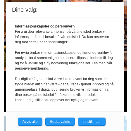
Dine valg:
Informasjonskapsler og personvern
For å gi deg relevante annonser på vårt nettsted bruker vi
informasjon fra ditt besøk på vårt nettsted. Du kan reservere
deg mot dette under "Innstillinger".
For øvrig bruker vi informasjonskapsler og lignende verktøy for
analyse, for å sammenligne nettlesere, tilpasse innhold til deg
og for å utvikle og tilby nødvendig funksjonalitet. Les mer i vår
personvernerklæring.
Sommer­patruljen
Ditt digitale fagblad skal være like relevant for deg som det
trykte bladet alltid har vært – bade i redaksjonelt innhold og på
bekymret for
annonseplass. I digital publisering bruker vi informasjon fra
dine besøk på nettstedet for å kunne utvikle produktet
kontinuerlig, slik at du opplever det nyttig og relevant.
serveringsbransjen
Avvis alle
Godta valgte
Innstillinger