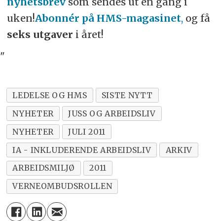
nyhetsbrev
som sendes ut en gang i
uken!
Abonnér på HMS-magasinet
,
og få
seks utgaver
i året!
"
LEDELSE OG HMS
SISTE NYTT
NYHETER
JUSS OG ARBEIDSLIV
NYHETER
JULI 2011
IA - INKLUDERENDE ARBEIDSLIV
ARKIV
ARBEIDSMILJØ
2011
VERNEOMBUDSROLLEN