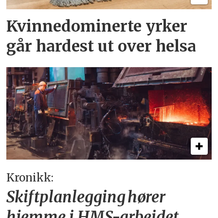
Kvinnedominerte yrker
går hardest ut over helsa
Kronikk:
Skiftplanlegging hører
hjemme i HMS-arbeidet