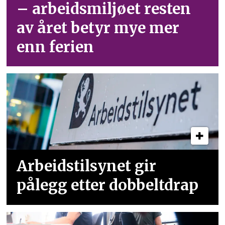
– arbeid­smiljøet resten
av året betyr mye mer
enn ferien
Arbeidstilsynet gir
pålegg etter dobbeltdrap