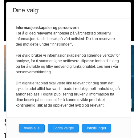
Arbeidstilsynet hos Wolt og
Dine valg:
Foodora: – Tyder på sosial
dumping og utnytting
Informasjonskapsler og personvern
For å gi deg relevante annonser på vårt nettsted bruker vi
informasjon fra ditt besøk på vårt nettsted. Du kan reservere
deg mot dette under "Innstillinger".
For øvrig bruker vi informasjonskapsler og lignende verktøy for
analyse, for å sammenligne nettlesere, tilpasse innhold til deg
og for å utvikle og tilby nødvendig funksjonalitet. Les mer i vår
personvernerklæring.
Ditt digitale fagblad skal være like relevant for deg som det
trykte bladet alltid har vært – bade i redaksjonelt innhold og på
annonseplass. I digital publisering bruker vi informasjon fra
dine besøk på nettstedet for å kunne utvikle produktet
kontinuerlig, slik at du opplever det nyttig og relevant.
Sjøfartsdirektoratet med
Avvis alle
Godta valgte
Innstillinger
nullvisjon for