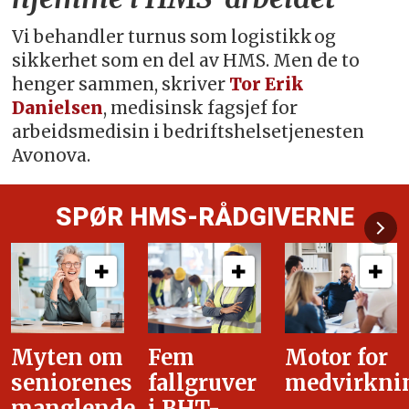
Vi behandler turnus som logistikk og
sikkerhet som en del av HMS. Men de to
henger sammen, skriver
Tor Erik
Danielsen
, medisinsk fagsjef for
arbeidsmedisin i bedriftshelsetjenesten
Avonova.
SPØR HMS-RÅDGIVERNE
Fem
Motor for
Tilretteleg
fallgruver
medvirkning
i
i BHT-
overgangsa