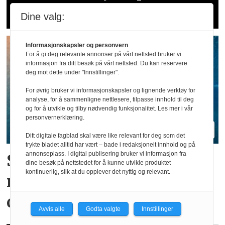
dumping og utnytting
Dine valg:
Informasjonskapsler og personvern
For å gi deg relevante annonser på vårt nettsted bruker vi
informasjon fra ditt besøk på vårt nettsted. Du kan reservere
deg mot dette under "Innstillinger".
For øvrig bruker vi informasjonskapsler og lignende verktøy for
analyse, for å sammenligne nettlesere, tilpasse innhold til deg
og for å utvikle og tilby nødvendig funksjonalitet. Les mer i vår
personvernerklæring.
Ditt digitale fagblad skal være like relevant for deg som det
trykte bladet alltid har vært – bade i redaksjonelt innhold og på
annonseplass. I digital publisering bruker vi informasjon fra
Sjøfartsdirektoratet med
dine besøk på nettstedet for å kunne utvikle produktet
kontinuerlig, slik at du opplever det nyttig og relevant.
nullvisjon for
dødsulykker
Avvis alle
Godta valgte
Innstillinger