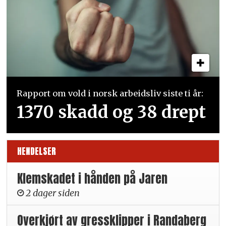
Rapport om vold i norsk arbeidsliv siste ti år:
1370 skadd og 38 drept
HENDELSER
Klemskadet i hånden på Jaren
2 dager siden
Overkjørt av gressklipper i Randaberg