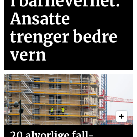
i barnevernet:
Ansatte
trenger bedre
vern
20 alvorlige fall­