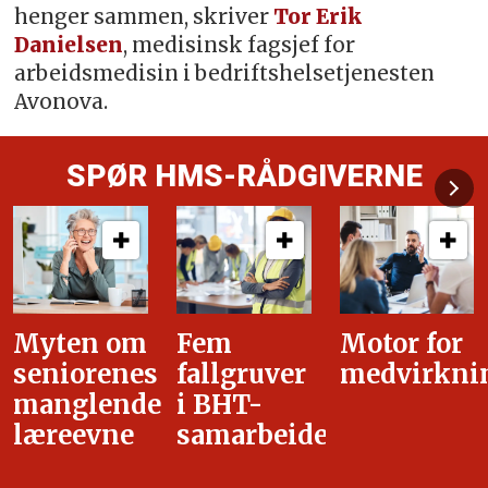
henger sammen, skriver
Tor Erik
Danielsen
, medisinsk fagsjef for
arbeidsmedisin i bedriftshelsetjenesten
Avonova.
SPØR HMS-RÅDGIVERNE
Fem
Motor for
Tilretteleg
fallgruver
medvirkning
i
i BHT-
overgangsa
samarbeidet