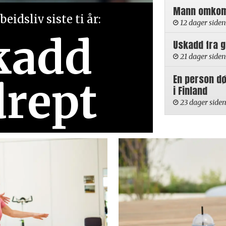
Mann omkom i
eidsliv siste ti år:
12 dager siden
kadd
Uskadd fra 
21 dager siden
En person d
drept
i Finland
23 dager side