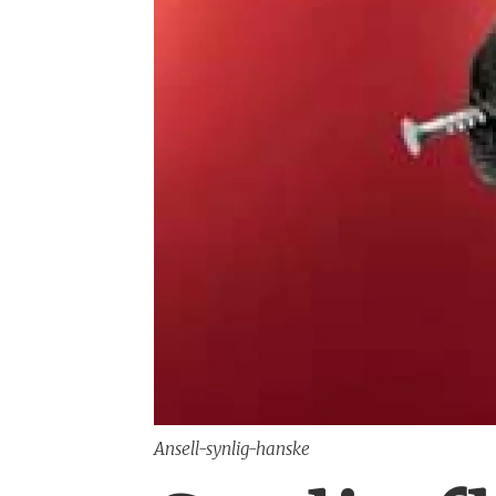
Ansell-synlig-hanske