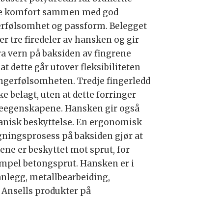
e komfort sammen med god
erfølsomhet og passform. Belegget
er tre firedeler av hansken og gir
ra vern på baksiden av fingrene
at dette går utover fleksibiliteten
ingerfølsomheten. Tredje fingerledd
ke belagt, uten at dette forringer
eegenskapene. Hansken gir også
nisk beskyttelse. En ergonomisk
gningsprosess på baksiden gjør at
ene er beskyttet mot sprut, for
mpel betongsprut. Hansken er i
 anlegg, metallbearbeiding,
g Ansells produkter på