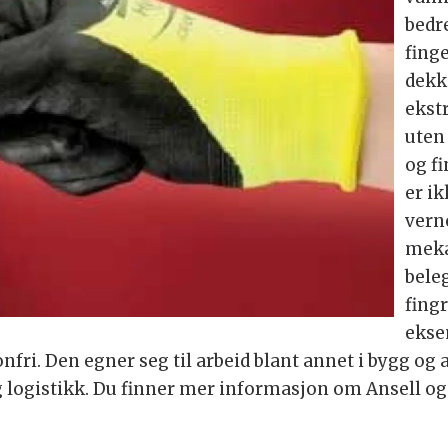
bedr
fing
dekk
ekst
uten 
og f
er ik
vern
meka
bele
fingr
ekse
konfri. Den egner seg til arbeid blant annet i bygg og
g logistikk. Du finner mer informasjon om Ansell o