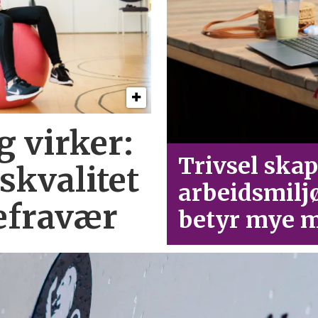
g virker:
Trivsel skap
skvalitet
arbeid­smilj
efravær
betyr mye m