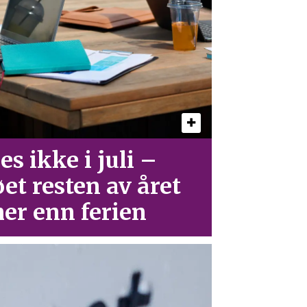
es ikke i juli –
øet resten av året
er enn ferien