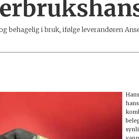
flerbrukshan
g behagelig i bruk, ifølge leverandøren Anse
Han
hans
komb
bele
synl
vann