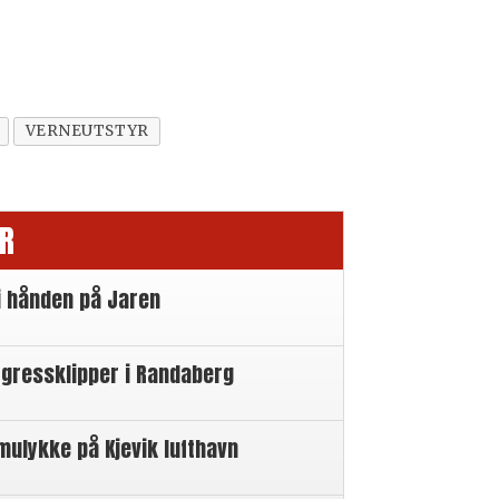
VERNEUTSTYR
R
i hånden på Jaren
 gressklipper i Randaberg
mulykke på Kjevik lufthavn