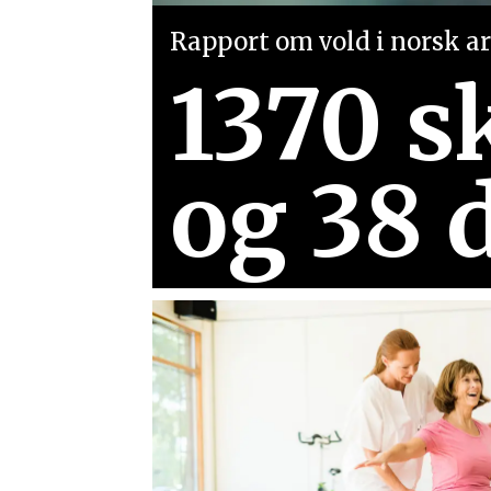
Rapport om vold i norsk arb
1370 s
og 38 