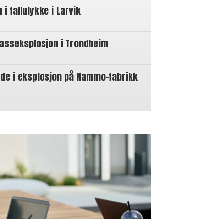
 fallulykke i Larvik
gasseksplosjon i Trondheim
øde i eksplosjon på Nammo-fabrikk
n