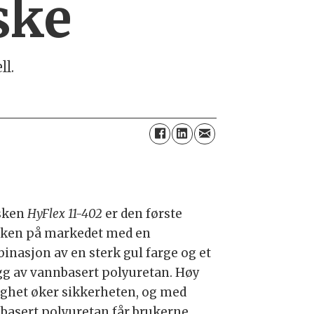
ske
ll.
sken
HyFlex 11-402
er den første
ken på markedet med en
inasjon av en sterk gul farge og et
gg av vannbasert polyuretan. Høy
ighet øker sikkerheten, og med
basert polyuretan får brukerne