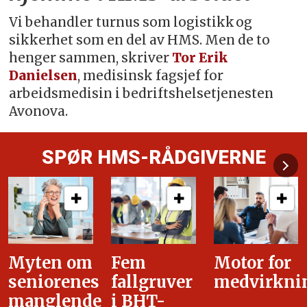
Vi behandler turnus som logistikk og
sikkerhet som en del av HMS. Men de to
henger sammen, skriver
Tor Erik
Danielsen
, medisinsk fagsjef for
arbeidsmedisin i bedriftshelsetjenesten
Avonova.
SPØR HMS-RÅDGIVERNE
Fem
Motor for
Tilretteleg
fallgruver
medvirkning
i
i BHT-
overgangsa