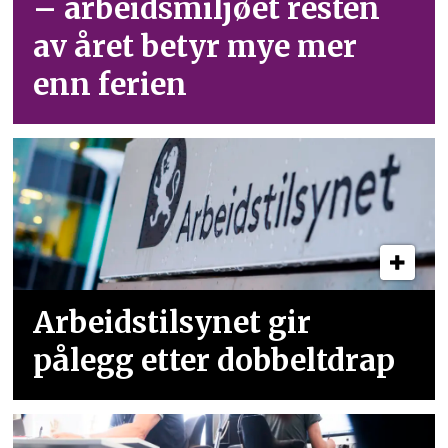
– arbeid­smiljøet resten
av året betyr mye mer
enn ferien
Arbeidstilsynet gir
pålegg etter dobbeltdrap