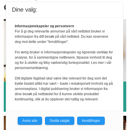
dødsulykker
Dine valg:
Informasjonskapsler og personvern
For å gi deg relevante annonser på vårt nettsted bruker vi
informasjon fra ditt besøk på vårt nettsted. Du kan reservere
deg mot dette under "Innstillinger".
For øvrig bruker vi informasjonskapsler og lignende verktøy for
analyse, for å sammenligne nettlesere, tilpasse innhold til deg
og for å utvikle og tilby nødvendig funksjonalitet. Les mer i vår
personvernerklæring.
Ditt digitale fagblad skal være like relevant for deg som det
trykte bladet alltid har vært – bade i redaksjonelt innhold og på
Hvem vinner årets
annonseplass. I digital publisering bruker vi informasjon fra
dine besøk på nettstedet for å kunne utvikle produktet
sykefraværspris?
kontinuerlig, slik at du opplever det nyttig og relevant.
Avvis alle
Godta valgte
Innstillinger