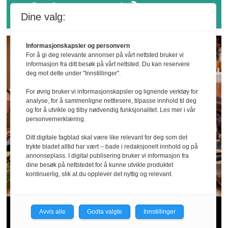
sykefraværspris?
Dine valg:
Informasjonskapsler og personvern
For å gi deg relevante annonser på vårt nettsted bruker vi
informasjon fra ditt besøk på vårt nettsted. Du kan reservere
deg mot dette under "Innstillinger".
For øvrig bruker vi informasjonskapsler og lignende verktøy for
analyse, for å sammenligne nettlesere, tilpasse innhold til deg
og for å utvikle og tilby nødvendig funksjonalitet. Les mer i vår
personvernerklæring.
Ditt digitale fagblad skal være like relevant for deg som det
trykte bladet alltid har vært – bade i redaksjonelt innhold og på
annonseplass. I digital publisering bruker vi informasjon fra
dine besøk på nettstedet for å kunne utvikle produktet
kontinuerlig, slik at du opplever det nyttig og relevant.
Sommer­patruljen
Avvis alle
Godta valgte
Innstillinger