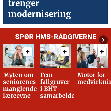
trenger
modernisering
SPØR HMS-RÅDGIVERNE
Fem
Motor for
Tilretteleg
fallgruver
medvirkning
i
i BHT-
overgangsa
samarbeidet