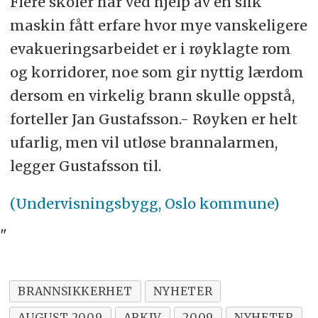
Flere skoler har ved hjelp av en slik
maskin fått erfare hvor mye vanskeligere
evakueringsarbeidet er i røyklagte rom
og korridorer, noe som gir nyttig lærdom
dersom en virkelig brann skulle oppstå,
forteller Jan Gustafsson.- Røyken er helt
ufarlig, men vil utløse brannalarmen,
legger Gustafsson til.
(Undervisningsbygg, Oslo kommune)
"
BRANNSIKKERHET
NYHETER
AUGUST 2009
ARKIV
2009
NYHETER