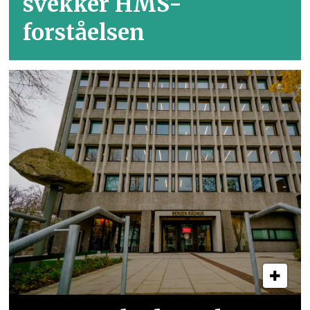
svekker HMS-
forståelsen