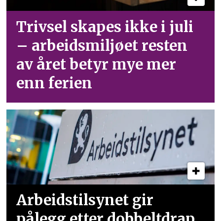
Trivsel skapes ikke i juli
– arbeid­smiljøet resten
av året betyr mye mer
enn ferien
Arbeidstilsynet gir
pålegg etter dobbeltdrap