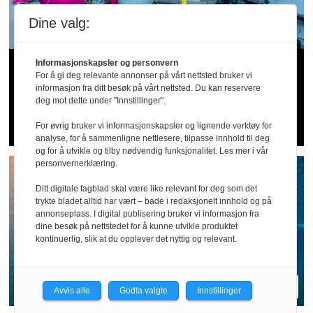
Dine valg:
Informasjonskapsler og personvern
Arbeidstilsynet hos Wolt og
For å gi deg relevante annonser på vårt nettsted bruker vi
Foodora: – Tyder på sosial
informasjon fra ditt besøk på vårt nettsted. Du kan reservere
deg mot dette under "Innstillinger".
dumping og utnytting
For øvrig bruker vi informasjonskapsler og lignende verktøy for
analyse, for å sammenligne nettlesere, tilpasse innhold til deg
og for å utvikle og tilby nødvendig funksjonalitet. Les mer i vår
personvernerklæring.
Ditt digitale fagblad skal være like relevant for deg som det
trykte bladet alltid har vært – bade i redaksjonelt innhold og på
annonseplass. I digital publisering bruker vi informasjon fra
dine besøk på nettstedet for å kunne utvikle produktet
kontinuerlig, slik at du opplever det nyttig og relevant.
Avvis alle
Godta valgte
Innstillinger