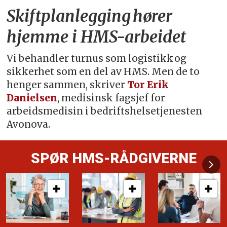
Skiftplanlegging hører
hjemme i HMS-arbeidet
Vi behandler turnus som logistikk og
sikkerhet som en del av HMS. Men de to
henger sammen, skriver
Tor Erik
Danielsen
, medisinsk fagsjef for
arbeidsmedisin i bedriftshelsetjenesten
Avonova.
SPØR HMS-RÅDGIVERNE