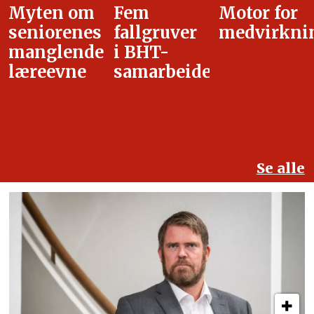
Fem
Motor for
Tilretteleg
fallgruver
medvirkning
i
i BHT-
overgangsa
samarbeidet
Se alle