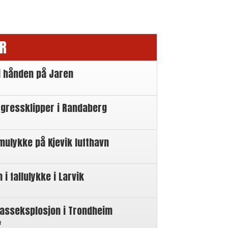
R
i hånden på Jaren
 gressklipper i Randaberg
mulykke på Kjevik lufthavn
 fallulykke i Larvik
gasseksplosjon i Trondheim
n