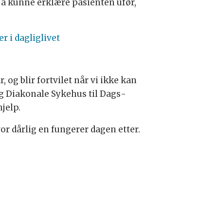
 å kunne erklære pasienten ufør,
r i dagliglivet
 og blir fortvilet når vi ikke kan
erg Diakonale Sykehus til Dags­
hjelp.
vor dårlig en fungerer dagen etter.