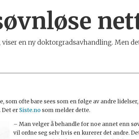
søvnløse net
t, viser en ny doktor­grads­av­handling. Men de
se, som ofte bare sees som en følge av andre lidelse
. Det er
Siste.no
som melder dette.
– Man velger å behandle for noe annet enn søvn
vil ordne seg selv hvis en kurerer det andre. Det 