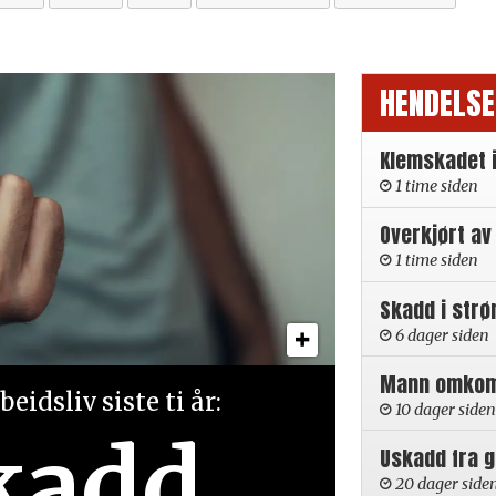
HENDELSE
Klemskadet 
1 time siden
Overkjørt av
1 time siden
Skadd i strø
6 dager siden
Mann omkom i
eidsliv siste ti år:
10 dager siden
kadd
Uskadd fra 
20 dager side