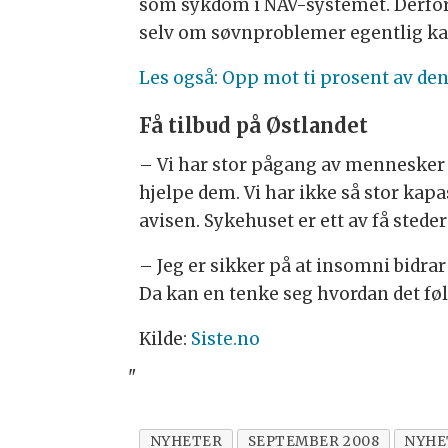
som sykdom i NAV-systemet. Derfor j
selv om søvn­problemer egentlig ka
Les også: Opp mot ti prosent av den 
Få tilbud på Østlandet
– Vi har stor pågang av mennesker so
hjelpe dem. Vi har ikke så stor kapa
avisen. Syke­huset er ett av få steder
– Jeg er sikker på at insomni bidrar
Da kan en tenke seg hvordan det føle
Kilde:
Siste.no
"
NYHETER
SEPTEMBER 2008
NYHE