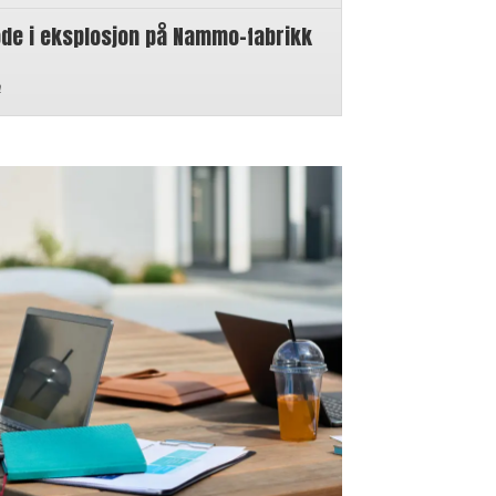
øde i eksplosjon på Nammo-fabrikk
n