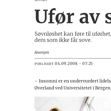
Ufør av 
Søvn­løs­het kan føre til ufør­he
dem som ikke får sove.
Anonym
04.09.2008 - 07:25
PUBLISERT
– Insomni er en under­vurdert lidel
Øverland ved Universitetet i Bergen