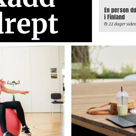
En person d
drept
i Finland
22 dager side