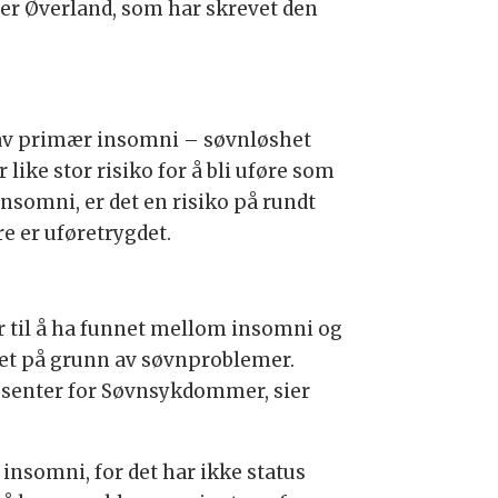
 sier Øverland, som har skrevet den
 av primær insomni – søvn­løshet
like stor risiko for å bli uføre som
nsomni, er det en risiko på rundt
e er uføre­trygdet.
 til å ha funnet mellom insomni og
det på grunn av søvn­problemer.
senter for Søvn­syk­dommer, sier
 insomni, for det har ikke status