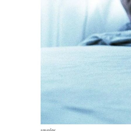
søvnløs