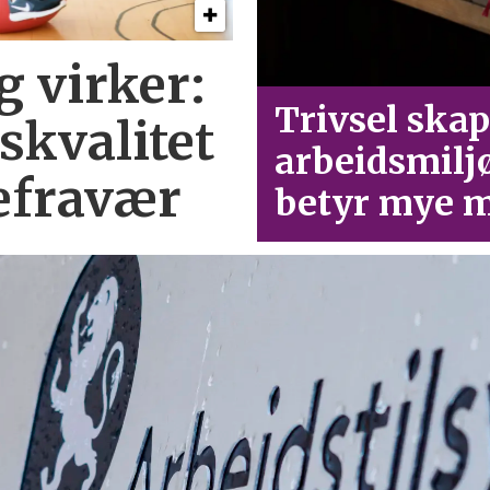
g virker:
Trivsel skap
skvalitet
arbeid­smilj
efravær
betyr mye m