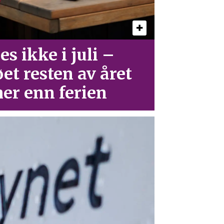
es ikke i juli –
øet resten av året
er enn ferien