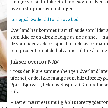
trenger spesial­tiltak rettet mot søvn­lidelser,
nye doktor­grads­avhandlingen.
Les også: Gode råd for å sove bedre
Øverland har kommet fram til at de som lider
som ikke er en direkte følge av noe annet – har 
de som lider av depresjon. Lider du av primær i
fem prosent for at du halv­annet til fire år sener
Jukser overfor NAV
Tross den klare sammen­hengen Øverland later
uførhet, er det ikke mange som blir uføre­tryg
Bjørn Bjorvatn, leder av Nasjonalt Kompetanse­
slik:
– Det er nærmest umulig å bli uføre­trygdet for