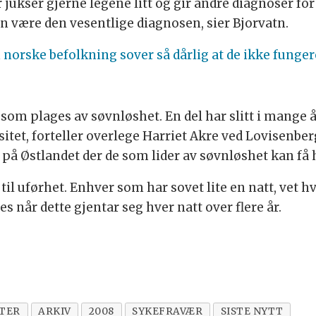
ukser gjerne legene litt og gir andre diagnoser for
n være den vesentlige diagnosen, sier Bjorvatn.
norske befolkning sover så dårlig at de ikke fungere
m plages av søvn­løshet. En del har slitt i mange år,
sitet, forteller overlege Harriet Akre ved Lovisen­b
 på Øst­landet der de som lider av søvn­løs­het kan få 
 til uførhet. Enhver som har sovet lite en natt, vet h
s når dette gjentar seg hver natt over flere år.
TER
ARKIV
2008
SYKEFRAVÆR
SISTE NYTT