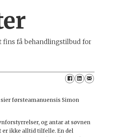
ter
t fins få behand­lings­tilbud for
r, sier første­amanuensis Simon
­for­styrrelser, og antar at søvnen
er ikke alltid tilfelle. En del