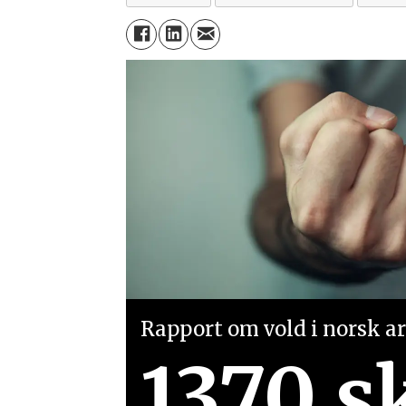
Rapport om vold i norsk arb
1370 s