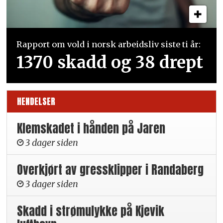
Rapport om vold i norsk arbeidsliv siste ti år:
1370 skadd og 38 drept
HENDELSER
Klemskadet i hånden på Jaren
3 dager siden
Overkjørt av gressklipper i Randaberg
3 dager siden
Skadd i strømulykke på Kjevik