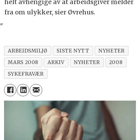
helt avhengige av at arbeidsgiver melder
fra om ulykker, sier Øvrehus.
"
ARBEIDSMILJØ
SISTE NYTT
NYHETER
MARS 2008
ARKIV
NYHETER
2008
SYKEFRAVÆR