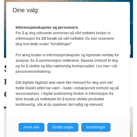
Dine valg:
Informasjonskapsler og personvern
For å gi deg relevante annonser på vårt nettsted bruker vi
informasjon fra ditt besøk på vårt nettsted. Du kan reservere
deg mot dette under "Innstillinger".
For øvrig bruker vi informasjonskapsler og lignende verktøy for
analyse, for å sammenligne nettlesere, tilpasse innhold til deg
Sjøfartsdirektoratet med
og for å utvikle og tilby nødvendig funksjonalitet. Les mer i vår
personvernerklæring.
nullvisjon for
Ditt digitale fagblad skal være like relevant for deg som det
trykte bladet alltid har vært – bade i redaksjonelt innhold og på
dødsulykker
annonseplass. I digital publisering bruker vi informasjon fra
dine besøk på nettstedet for å kunne utvikle produktet
kontinuerlig, slik at du opplever det nyttig og relevant.
Avvis alle
Godta valgte
Innstillinger