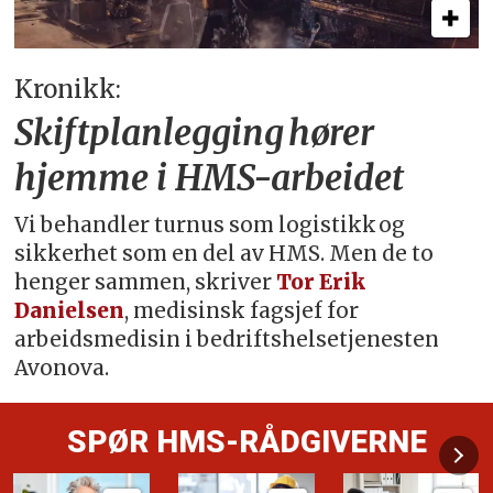
Kronikk:
Skiftplanlegging hører
hjemme i HMS-arbeidet
Vi behandler turnus som logistikk og
sikkerhet som en del av HMS. Men de to
henger sammen, skriver
Tor Erik
Danielsen
, medisinsk fagsjef for
arbeidsmedisin i bedriftshelsetjenesten
Avonova.
SPØR HMS-RÅDGIVERNE