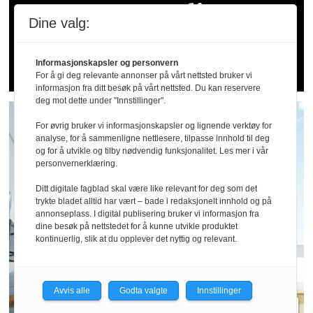
Sommer­patruljen
Dine valg:
bekymret for
Informasjonskapsler og personvern
serveringsbransjen
For å gi deg relevante annonser på vårt nettsted bruker vi
informasjon fra ditt besøk på vårt nettsted. Du kan reservere
deg mot dette under "Innstillinger".
For øvrig bruker vi informasjonskapsler og lignende verktøy for
analyse, for å sammenligne nettlesere, tilpasse innhold til deg
og for å utvikle og tilby nødvendig funksjonalitet. Les mer i vår
personvernerklæring.
Ditt digitale fagblad skal være like relevant for deg som det
trykte bladet alltid har vært – bade i redaksjonelt innhold og på
annonseplass. I digital publisering bruker vi informasjon fra
dine besøk på nettstedet for å kunne utvikle produktet
kontinuerlig, slik at du opplever det nyttig og relevant.
Avvis alle
Godta valgte
Innstillinger