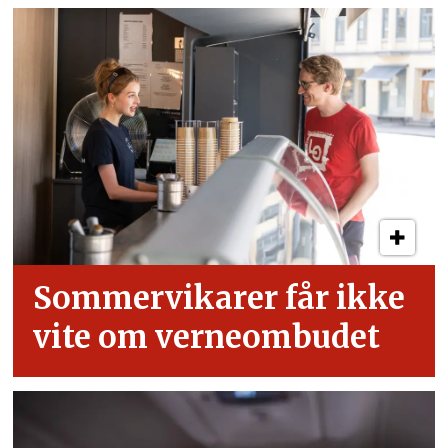
Sommervikarer får ikke
vite om verneombudet