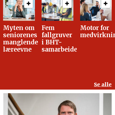
Fem
Motor for
Tilretteleg
fallgruver
medvirkning
i
i BHT-
overgangsa
samarbeidet
Se alle