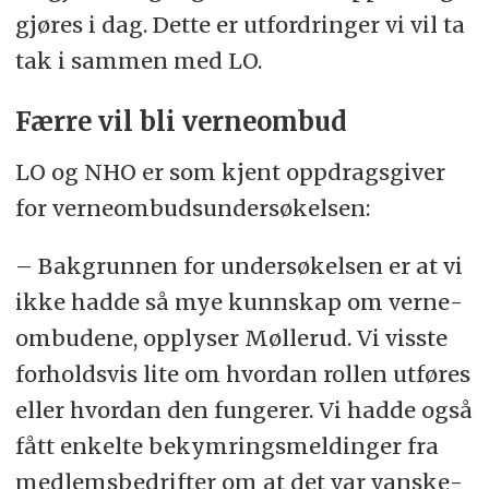
gjø­res i dag. Det­te er ut­ford­rin­ger vi vil ta
tak i sam­men med LO.
Fær­re vil bli ver­ne­om­bud
LO og NHO er som kjent opp­drags­giver
for verne­ombuds­under­søkelsen:
– Bak­grun­nen for un­der­sø­kel­sen er at vi
ikke had­de så mye kunn­skap om ver­ne­
om­bu­de­ne, opp­ly­ser Møllerud. Vi viss­te
for­holds­vis lite om hvor­dan rol­len ut­fø­res
el­ler hvor­dan den fun­ge­rer. Vi had­de også
fått en­kel­te be­kym­rings­mel­din­ger fra
med­lems­be­drif­ter om at det var van­ske­