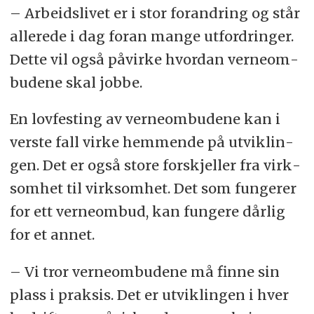
– Arbeids­livet er i stor for­and­ring og står
al­le­rede i dag for­an mange ut­ford­rin­ger.
Det­te vil også på­vir­ke hvor­dan ver­ne­om­
bu­de­ne skal jobbe.
En lov­fes­ting av verne­om­bu­de­ne kan i
vers­te fall virke hem­men­de på ut­vik­lin­
gen. Det er også sto­re for­skjel­ler fra virk­
som­het til virk­som­het. Det som fun­ge­rer
for ett ver­ne­om­bud, kan fun­ge­re dår­lig
for et an­net.
– Vi tror ver­ne­om­bu­de­ne må fin­ne sin
plass i prak­sis. Det er ut­vik­lin­gen i hver