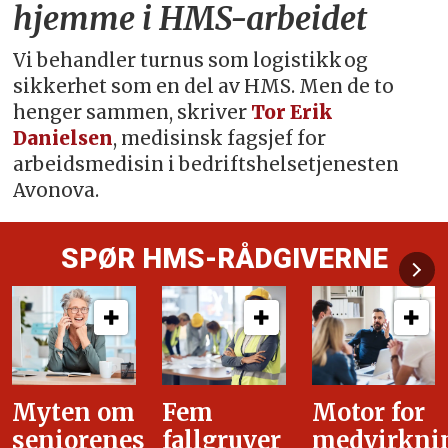
hjemme i HMS-arbeidet
Vi behandler turnus som logistikk og
sikkerhet som en del av HMS. Men de to
henger sammen, skriver
Tor Erik
Danielsen
, medisinsk fagsjef for
arbeidsmedisin i bedriftshelsetjenesten
Avonova.
SPØR HMS-RÅDGIVERNE
Fem
Motor for
Tilretteleg
fallgruver
medvirkning
i