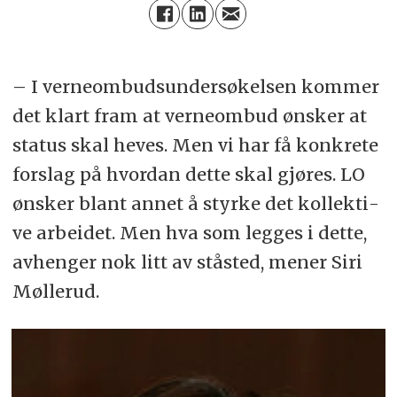
– I verne­ombuds­under­sø­kel­sen kom­mer
det klart fram at verne­ombud øns­ker at
sta­tus skal heves. Men vi har få kon­kre­te
for­slag på hvor­dan dette skal gjøres. LO
ønsker blant annet å styrke det kol­lek­ti­
ve ar­bei­det. Men hva som leg­ges i det­te,
av­hen­ger nok litt av stå­sted, mener Siri
Møllerud.