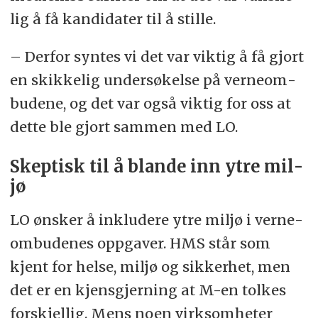
lig å få kan­di­da­ter til å stil­le.
– Der­for syn­tes vi det var vik­tig å få gjort
en skik­ke­lig un­der­sø­kel­se på ver­ne­om­
bu­de­ne, og det var også vik­tig for oss at
det­te ble gjort sam­men med LO.
Skep­tisk til å blan­de inn ytre mil­
jø
LO øns­ker å in­klu­de­re ytre mil­jø i ver­ne­
om­bu­de­nes opp­ga­ver. HMS står som
kjent for hel­se, mil­jø og sik­ker­het, men
det er en kjens­gjer­ning at M-en tol­kes
for­skjel­lig. Mens noen virk­som­he­ter