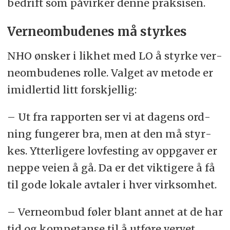
be­drift som på­vir­ker den­ne prak­si­sen.
Ver­ne­om­bu­de­nes må styr­kes
NHO øns­ker i lik­het med LO å styr­ke ver­
ne­om­bu­de­nes rol­le. Val­get av me­to­de er
imid­ler­tid litt for­skjel­lig:
– Ut fra rap­por­ten ser vi at da­gens ord­
ning fun­ge­rer bra, men at den må styr­
kes. Ytter­li­ge­re lov­fes­ting av opp­ga­ver er
nep­pe vei­en å gå. Da er det vik­ti­ge­re å få
til gode lo­ka­le av­ta­ler i hver virk­som­het.
– Verne­ombud føler blant an­net at de har
tid og kom­pe­tan­se til å ut­fø­re ver­vet,