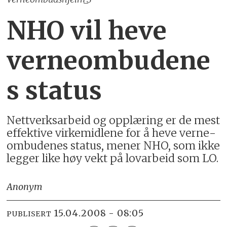
NHO vil heve
verneombudene
s status
Nett­verks­ar­beid og opp­læ­ring er de mest
ef­fek­ti­ve virke­mid­lene for å heve verne­
om­bu­de­nes sta­tus, mener NHO, som ikke
legger like høy vekt på lov­ar­beid som LO.
Anonym
15.04.2008 - 08:05
PUBLISERT