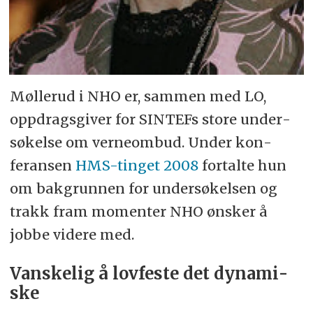
Møllerud i NHO er, sam­men med LO,
opp­drags­giver for SINTEFs store under­
sø­kel­se om verne­ombud. Under kon­
feransen
HMS-tinget 2008
fortalte hun
om bak­grunnen for under­søkel­sen og
trakk fram momenter NHO ønsker å
jobbe videre med.
Van­ske­lig å lov­feste det dy­na­mi­
ske