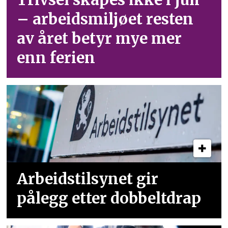
– arbeid­smiljøet resten
av året betyr mye mer
enn ferien
Arbeidstilsynet gir
pålegg etter dobbeltdrap