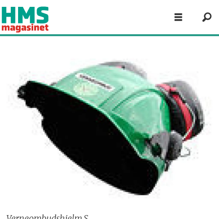
Verneombudshjelm_S