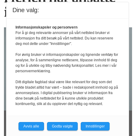
ikke får koblet av
Dine valg:
Informasjonskapsler og personvern
For å gi deg relevante annonser på vårt nettsted bruker vi
informasjon fra ditt besøk på vårt nettsted. Du kan reservere
deg mot dette under "Innstillinger".
For øvrig bruker vi informasjonskapsler og lignende verktøy for
analyse, for å sammenligne nettlesere, tilpasse innhold til deg
og for å utvikle og tilby nødvendig funksjonalitet. Les mer i vår
personvernerklæring.
Ditt digitale fagblad skal være like relevant for deg som det
trykte bladet alltid har vært – bade i redaksjonelt innhold og på
annonseplass. I digital publisering bruker vi informasjon fra
dine besøk på nettstedet for å kunne utvikle produktet
kontinuerlig, slik at du opplever det nyttig og relevant.
Rapport: KI kan
Avvis alle
Godta valgte
Innstillinger
utfordre arbeidsmiljøet