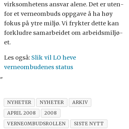
virk­som­he­tens ansvar alene. Det er uten­
for et verne­om­buds opp­gave å ha høy
fokus på ytre miljø. Vi fryk­ter dette kan
for­klud­re sam­ar­bei­det om arbeids­mil­jø­
et.
Les også:
Slik vil LO heve
verneombudenes status
"
NYHETER
NYHETER
ARKIV
APRIL 2008
2008
VERNEOMBUDSROLLEN
SISTE NYTT