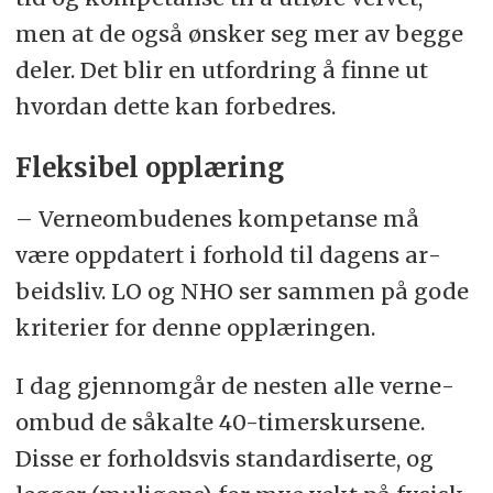
men at de også øns­ker seg mer av beg­ge
de­ler. Det blir en ut­ford­ring å fin­ne ut
hvor­dan det­te kan for­bed­res.
Flek­si­bel opp­læ­ring
– Verne­om­bu­de­nes kom­pe­tan­se må
være opp­da­tert i for­hold til da­gens ar­
beids­liv. LO og NHO ser sam­men på gode
kri­te­ri­er for den­ne opp­læ­rin­gen.
I dag gjen­nom­går de nes­ten alle verne­
om­bud de så­kal­te 40-timers­kursene.
Disse er for­holds­vis stan­dar­di­ser­te, og