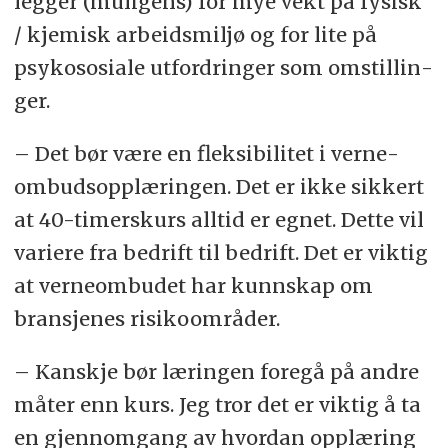
leg­ger (muligens) for mye vekt på fysisk
/ kjemisk arbeids­miljø og for lite på
psyko­so­sia­le ut­ford­rin­ger som om­stil­lin­
ger.
– Det bør være en flek­si­bi­li­tet i verne­
ombuds­opp­læringen. Det er ikke sik­kert
at 40-timers­kurs all­tid er eg­net. Det­te vil
va­rie­re fra be­drift til be­drift. Det er vik­tig
at ver­ne­om­bu­det har kunn­skap om
bran­sje­nes ri­si­ko­om­rå­der.
– Kan­skje bør læ­rin­gen fore­gå på and­re
må­ter enn kurs. Jeg tror det er vik­tig å ta
en gjen­nom­gang av hvor­dan opp­læ­ring