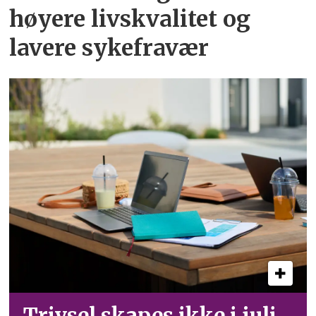
høyere livskvalitet og
lavere sykefravær
Trivsel skapes ikke i juli