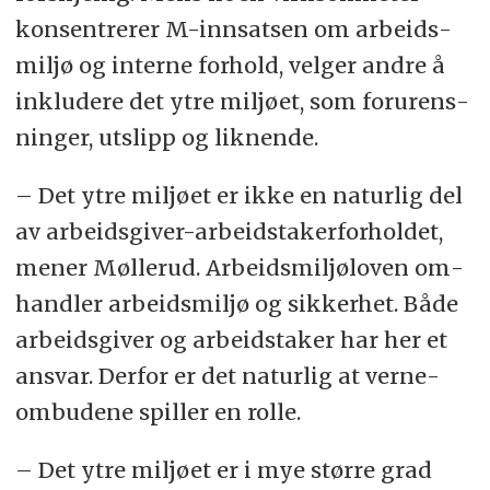
kon­sen­tre­rer M-inn­sat­sen om ar­beids­
mil­jø og in­ter­ne for­hold, vel­ger and­re å
in­klu­de­re det ytre mil­jø­et, som for­urens­
nin­ger, ut­slipp og lik­nen­de.
– Det ytre mil­jø­et er ikke en na­tur­lig del
av ar­beids­giver-arbeids­taker­for­holdet,
me­ner Møllerud. Arbeids­miljø­loven om­
hand­ler ar­beids­miljø og sik­ker­het. Både
ar­beids­giver og arbeids­taker har her et
an­svar. Der­for er det na­tur­lig at verne­
om­bu­de­ne spil­ler en rolle.
– Det ytre mil­jø­et er i mye stør­re grad