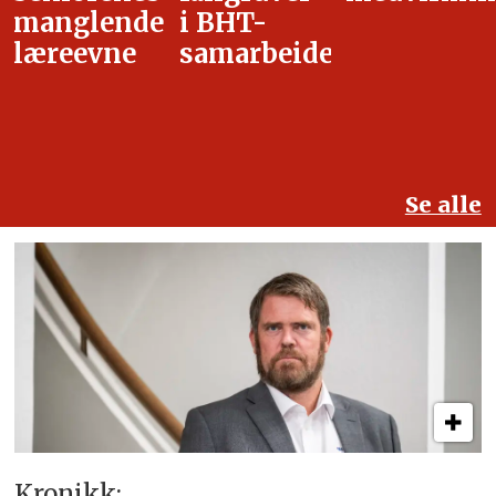
i BHT-
overgangsa
samarbeidet
Se alle
Kronikk: