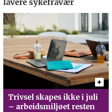
lavere sykefravær
Trivsel skapes ikke i juli
– arbeid­smiljøet resten