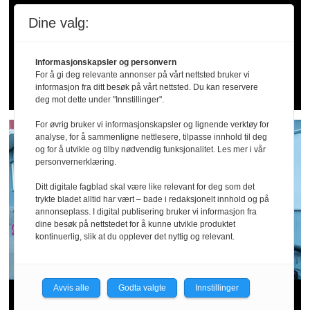
20 alvorlige fall­
Dine valg:
ulykker siden april: –
Informasjonskapsler og personvern
Dette er for høye tall
For å gi deg relevante annonser på vårt nettsted bruker vi
informasjon fra ditt besøk på vårt nettsted. Du kan reservere
deg mot dette under "Innstillinger".
For øvrig bruker vi informasjonskapsler og lignende verktøy for
analyse, for å sammenligne nettlesere, tilpasse innhold til deg
og for å utvikle og tilby nødvendig funksjonalitet. Les mer i vår
personvernerklæring.
Ditt digitale fagblad skal være like relevant for deg som det
trykte bladet alltid har vært – bade i redaksjonelt innhold og på
annonseplass. I digital publisering bruker vi informasjon fra
dine besøk på nettstedet for å kunne utvikle produktet
kontinuerlig, slik at du opplever det nyttig og relevant.
Avvis alle
Godta valgte
Innstillinger
Arbeidstilsynet hos Wolt og