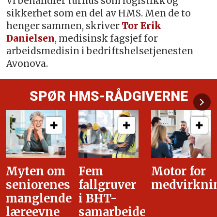
Vi behandler turnus som logistikk og
sikkerhet som en del av HMS. Men de to
henger sammen, skriver
Tor Erik
Danielsen
, medisinsk fagsjef for
arbeidsmedisin i bedriftshelsetjenesten
Avonova.
SPØR HMS-RÅDGIVERNE
Fem
Motor for
Tilretteleg
fallgruver
medvirkning
i
i BHT-
overgangsa
samarbeidet