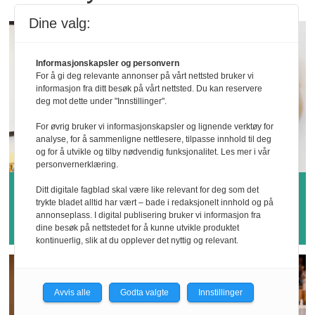
Dine valg:
Informasjonskapsler og personvern
For å gi deg relevante annonser på vårt nettsted bruker vi
informasjon fra ditt besøk på vårt nettsted. Du kan reservere
deg mot dette under "Innstillinger".
For øvrig bruker vi informasjonskapsler og lignende verktøy for
analyse, for å sammenligne nettlesere, tilpasse innhold til deg
og for å utvikle og tilby nødvendig funksjonalitet. Les mer i vår
personvernerklæring.
Hvem vinner årets
Ditt digitale fagblad skal være like relevant for deg som det
trykte bladet alltid har vært – bade i redaksjonelt innhold og på
sykefraværspris?
annonseplass. I digital publisering bruker vi informasjon fra
dine besøk på nettstedet for å kunne utvikle produktet
kontinuerlig, slik at du opplever det nyttig og relevant.
Avvis alle
Godta valgte
Innstillinger