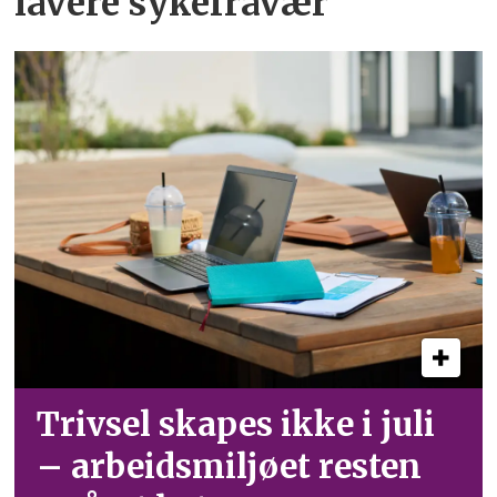
lavere sykefravær
Trivsel skapes ikke i juli
– arbeid­smiljøet resten