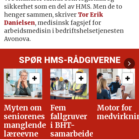
sikkerhet som en del av HMS. Men de to
henger sammen, skriver
Tor Erik
Danielsen
, medisinsk fagsjef for
arbeidsmedisin i bedriftshelsetjenesten
Avonova.
SPØR HMS-RÅDGIVERNE
Fem
Motor for
Tilretteleg
fallgruver
medvirkning
i
i BHT-
overgangsa
samarbeidet