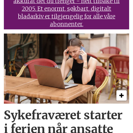
akkurat det du trenger - helt tilbake til
2005. Et enormt, søkbart, digitalt
bladarkiv er tilgjengelig for alle våre
abonnenter.
Sykefraværet starter
i ferien når ansatte