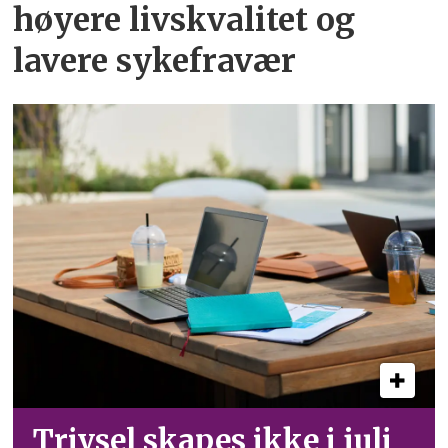
høyere livskvalitet og
lavere sykefravær
Trivsel skapes ikke i juli