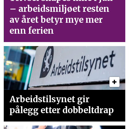
– arbeid­smiljøet resten
av året betyr mye mer
enn ferien
Arbeidstilsynet gir
pålegg etter dobbeltdrap