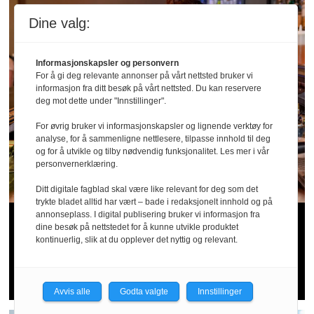
Dine valg:
Informasjonskapsler og personvern
For å gi deg relevante annonser på vårt nettsted bruker vi
informasjon fra ditt besøk på vårt nettsted. Du kan reservere
deg mot dette under "Innstillinger".
For øvrig bruker vi informasjonskapsler og lignende verktøy for
analyse, for å sammenligne nettlesere, tilpasse innhold til deg
og for å utvikle og tilby nødvendig funksjonalitet. Les mer i vår
personvernerklæring.
Ditt digitale fagblad skal være like relevant for deg som det
trykte bladet alltid har vært – bade i redaksjonelt innhold og på
Sommer­patruljen
annonseplass. I digital publisering bruker vi informasjon fra
dine besøk på nettstedet for å kunne utvikle produktet
kontinuerlig, slik at du opplever det nyttig og relevant.
bekymret for
serveringsbransjen
Avvis alle
Godta valgte
Innstillinger