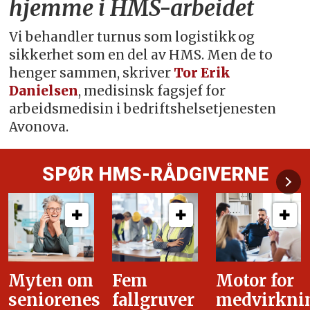
hjemme i HMS-arbeidet
Vi behandler turnus som logistikk og
sikkerhet som en del av HMS. Men de to
henger sammen, skriver
Tor Erik
Danielsen
, medisinsk fagsjef for
arbeidsmedisin i bedriftshelsetjenesten
Avonova.
SPØR HMS-RÅDGIVERNE
Fem
Motor for
Tilretteleg
fallgruver
medvirkning
i