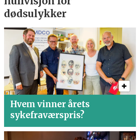
nullvisjon for
dødsulykker
Hvem vinner årets
sykefraværspris?