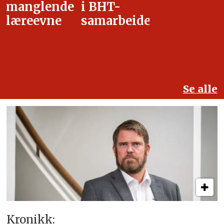
i BHT-
overgangsa
samarbeidet
Se alle
Kronikk: