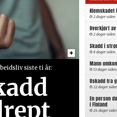
Klemskadet 
2 dager siden
Overkjørt av
2 dager siden
Skadd i strø
8 dager siden
Mann omkom i
eidsliv siste ti år:
13 dager siden
kadd
Uskadd fra 
22 dager side
En person d
drept
i Finland
24 dager side