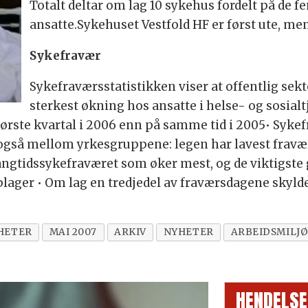
Totalt deltar om lag 10 sykehus fordelt på de f
ansatte.Sykehuset Vestfold HF er først ute, men f
Sykefravær
Sykefraværsstatistikken viser at offentlig sek
sterkest økning hos ansatte i helse- og sosialt
første kvartal i 2006 enn på samme tid i 2005• Syk
også mellom yrkesgruppene: legen har lavest fravær
langtidssykefraværet som øker mest, og de viktigst
 plager • Om lag en tredjedel av fraværsdagene skyld
HETER
MAI 2007
ARKIV
NYHETER
ARBEIDSMILJ
HENDELSE