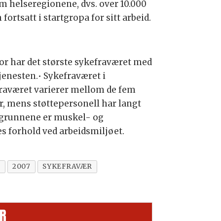
em helseregionene, dvs. over 10.000
ortsatt i startgropa for sitt arbeid.
tor har det største sykefraværet med
jenesten.• Sykefraværet i
efraværet varierer mellom de fem
, mens støttepersonell har langt
e grunnene er muskel- og
es forhold ved arbeidsmiljøet.
Ø
2007
SYKEFRAVÆR
R