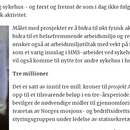
 sykehus - og først og fremst de som i dag ikke føl
 aktivitet.
Målet med prosjektet er å bidra til økt fysisk a
bidra til et helsefremmende arbeidsmiljø og r
ønsker også at arbeidsmiljøtiltak med vekt på f
som et varig innslag i HMS-arbeidet ved sykeh
vil også komme til nytte for andre sykehus i h
Tre millioner
Det er satt av inntil tre mill. kroner til
prosjekt 
opp til et tilsvarende beløp i en tre-årsperiode.
bevilger de nødvendige midler til gjennomføri
ivaretas av Norges mosjons- og bedriftsidrett
styringsgruppen under ledelse av statssekretæ