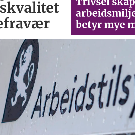
Trivsel skap
skvalitet
arbeid­smilj
efravær
betyr mye m