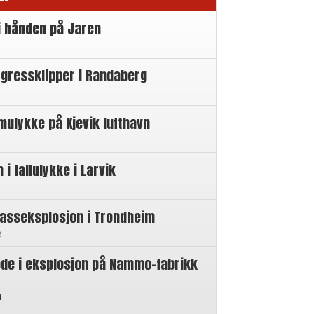
i hånden på Jaren
 gressklipper i Randaberg
mulykke på Kjevik lufthavn
 fallulykke i Larvik
gasseksplosjon i Trondheim
n
øde i eksplosjon på Nammo-fabrikk
n