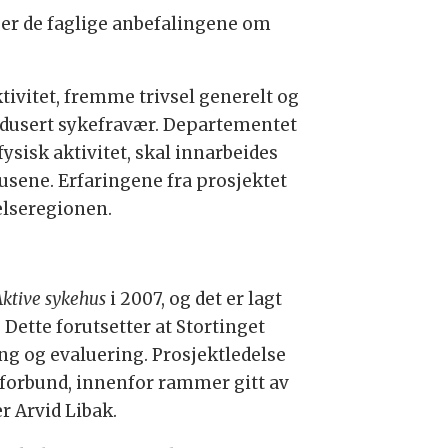
ger de faglige anbefalingene om
ktivitet, fremme trivsel generelt og
edusert sykefravær. Departementet
ysisk aktivitet, skal innarbeides
usene. Erfaringene fra prosjektet
elseregionen.
Aktive sykehus
i 2007, og det er lagt
 Dette forutsetter at Stortinget
ng og evaluering. Prosjektledelse
sforbund, innenfor rammer gitt av
r Arvid Libak.