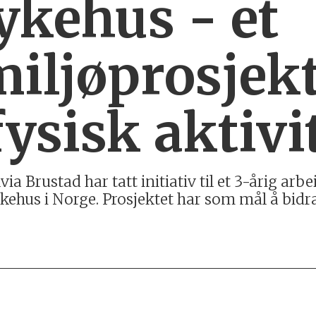
ykehus - et
miljøprosjek
fysisk aktivi
a Brustad har tatt initiativ til et 3-årig ar
sykehus i Norge. Prosjektet har som mål å bidra