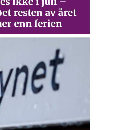
es ikke i juli –
øet resten av året
er enn ferien