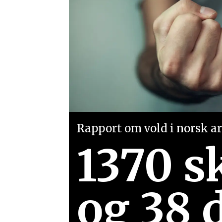
Rapport om vold i norsk arb
1370 s
og 38 