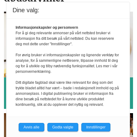
Dine valg:
Informasjonskapsler og personvern
For å gi deg relevante annonser på vårt nettsted bruker vi
informasjon fra ditt besøk på vårt nettsted. Du kan reservere
deg mot dette under "Innstillinger".
For øvrig bruker vi informasjonskapsler og lignende verktøy for
analyse, for å sammenligne nettlesere, tilpasse innhold til deg
og for å utvikle og tilby nødvendig funksjonalitet. Les mer i vår
personvernerklæring.
Ditt digitale fagblad skal være like relevant for deg som det
Hvem vinner årets
trykte bladet alltid har vært – bade i redaksjonelt innhold og på
annonseplass. I digital publisering bruker vi informasjon fra
sykefraværspris?
dine besøk på nettstedet for å kunne utvikle produktet
kontinuerlig, slik at du opplever det nyttig og relevant.
Avvis alle
Godta valgte
Innstillinger