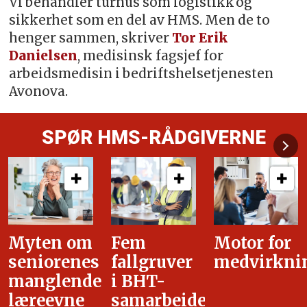
Vi behandler turnus som logistikk og
sikkerhet som en del av HMS. Men de to
henger sammen, skriver
Tor Erik
Danielsen
, medisinsk fagsjef for
arbeidsmedisin i bedriftshelsetjenesten
Avonova.
SPØR HMS-RÅDGIVERNE
Fem
Motor for
Tilretteleg
fallgruver
medvirkning
i
i BHT-
overgangsa
samarbeidet