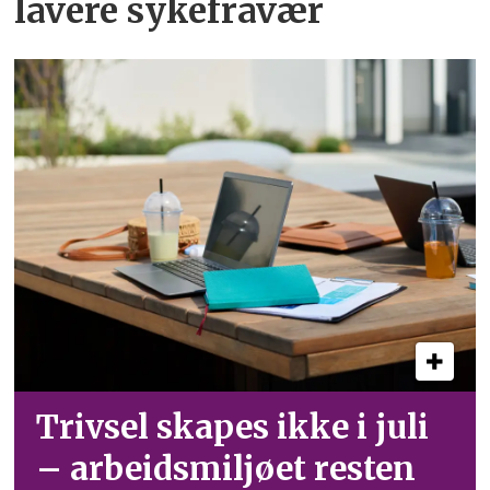
lavere sykefravær
Trivsel skapes ikke i juli
– arbeid­smiljøet resten