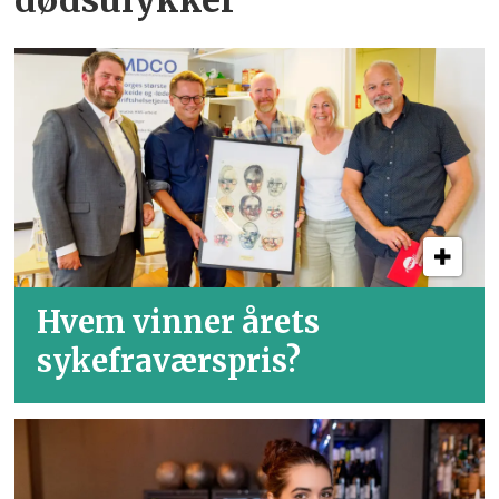
Hvem vinner årets
sykefraværspris?