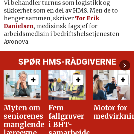
Vi behandler turnus som logistikk og
sikkerhet som en del av HMS. Men de to
henger sammen, skriver
Tor Erik
Danielsen
, medisinsk fagsjef for
arbeidsmedisin i bedriftshelsetjenesten
Avonova.
SPØR HMS-RÅDGIVERNE
Fem
Motor for
Tilretteleg
fallgruver
medvirkning
i
i BHT-
overgangsa
samarbeidet