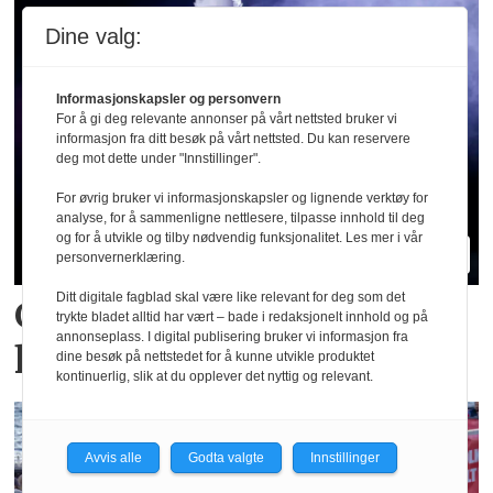
Dine valg:
Informasjonskapsler og personvern
For å gi deg relevante annonser på vårt nettsted bruker vi
informasjon fra ditt besøk på vårt nettsted. Du kan reservere
deg mot dette under "Innstillinger".
For øvrig bruker vi informasjonskapsler og lignende verktøy for
analyse, for å sammenligne nettlesere, tilpasse innhold til deg
og for å utvikle og tilby nødvendig funksjonalitet. Les mer i vår
personvernerklæring.
Ditt digitale fagblad skal være like relevant for deg som det
Gjennombrudd for bære­
trykte bladet alltid har vært – bade i redaksjonelt innhold og på
annonseplass. I digital publisering bruker vi informasjon fra
kraftig flamme­hemming
dine besøk på nettstedet for å kunne utvikle produktet
kontinuerlig, slik at du opplever det nyttig og relevant.
Avvis alle
Godta valgte
Innstillinger