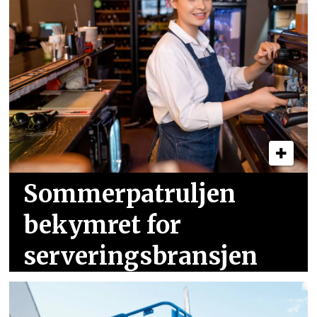
Sommer­patruljen
bekymret for
serveringsbransjen