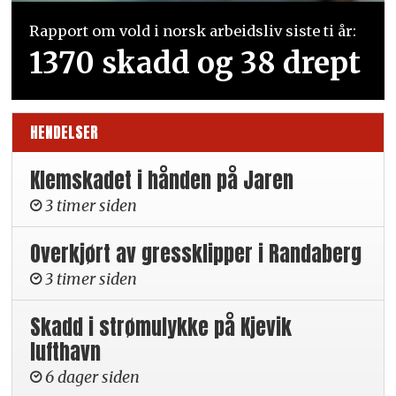
Rapport om vold i norsk arbeidsliv siste ti år:
1370 skadd og 38 drept
HENDELSER
Klemskadet i hånden på Jaren
3 timer siden
Overkjørt av gressklipper i Randaberg
3 timer siden
Skadd i strømulykke på Kjevik
lufthavn
6 dager siden