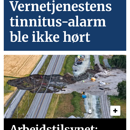
Vernetjenestens
tinnitus-alarm
ble ikke hørt
Arbeidstilsynet: