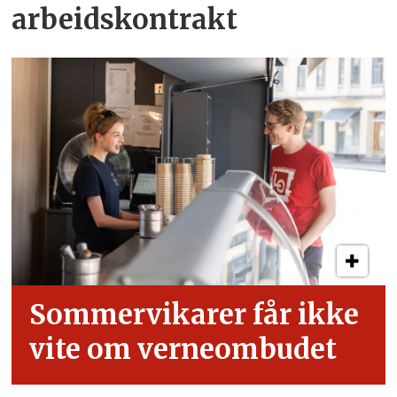
arbeids­kontrakt
Sommervikarer får ikke
vite om verneombudet