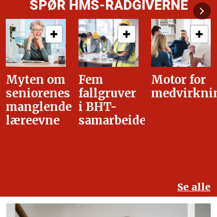
SPØR HMS-RÅDGIVERNE
Fem
Motor for
Tilretteleg
fallgruver
medvirkning
i
i BHT-
overgangsa
samarbeidet
Se alle