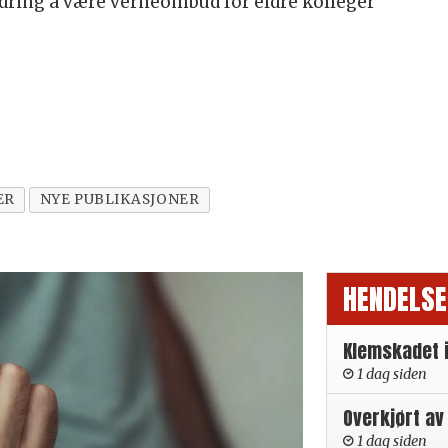
dring å være verneombud for eldre kolleger
ER
NYE PUBLIKASJONER
HENDELSE
Klemskadet 
1 dag siden
Overkjørt av
1 dag siden