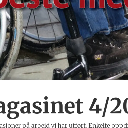
asinet 4/2
asjoner på arbeid vi har utført. Enkelte oppd