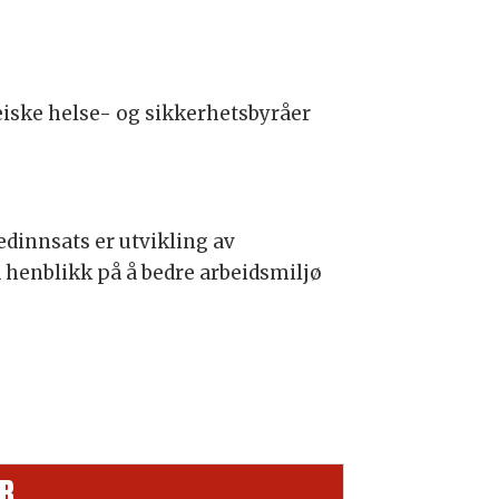
iske helse- og sikkerhets­byråer
ed­innsats er utvikling av
 henblikk på å bedre arbeidsmiljø
R