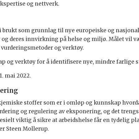
kspertise og nettverk.
bli brukt som grunnlag til nye euro­peiske og nasjonal
 og deres inn­virkning på helse og miljø. Målet vil væ
vurderings­metoder og verktøy.
 og verktøy for å identi­fisere nye, mindre farlige s
11. mai 2022.
ering
kjemiske stoffer som er i omløp og kunnskap hvordan
dering og regulering av eksponering, og det trengs
sielt viktig å sikre at arbeids­helse får en tydelig pl
er Steen Mollerup.