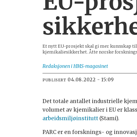
EU-pros
sikkerh
Et nytt EU-prosjekt skal gi mer kunnskap ti
kjemikaliesikkerhet. Åtte norske forsknings
Redaksjonen
i HMS-magasinet
04.08.2022 - 15:09
PUBLISERT
Det totale antallet industrielle kje
volumet av kjemikalier i EU er klass
arbeidsmiljø­institutt
(Stami).
PARC er en forsknings- og innovasj