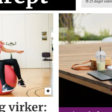
25 dager side
g virker: