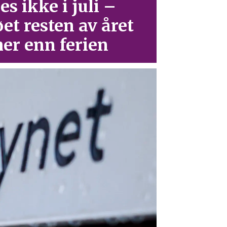
es ikke i juli –
øet resten av året
er enn ferien