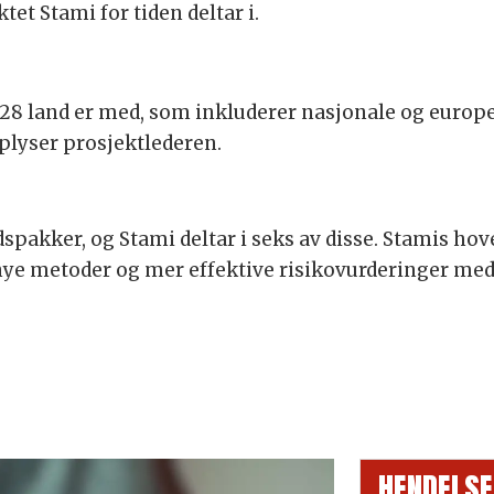
tet Stami for tiden deltar i.
 28 land er med, som inkluderer nasjonale og europe
lyser prosjekt­lederen.
ds­pakker, og Stami deltar i seks av disse. Stamis hov
ye metoder og mer effektive risiko­vurderinger med
HENDELSE