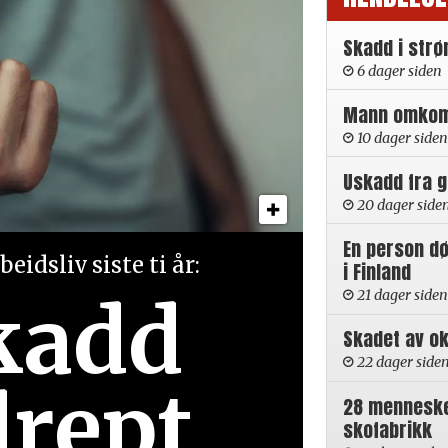
Skadd i strø
6 dager siden
Mann omkom i
10 dager siden
Uskadd fra 
20 dager side
En person d
eidsliv siste ti år:
i Finland
kadd
21 dager siden
Skadet av ok
22 dager side
drept
28 mennesker
skofabrikk