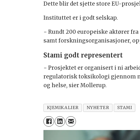
Dette blir det sjette store EU-prosjek
Instituttet er i godt selskap.
− Rundt 200 europeiske aktører fra
samt forsknings­organisasjoner, opp
Stami godt representert
− Prosjektet er organisert i ni arbei
regulatorisk toksikologi gjennom n
og helse, sier Mollerup.
KJEMIKALIER
NYHETER
STAMI