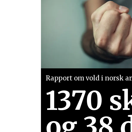
Rapport om vold i norsk arb
1370 s
og 38 