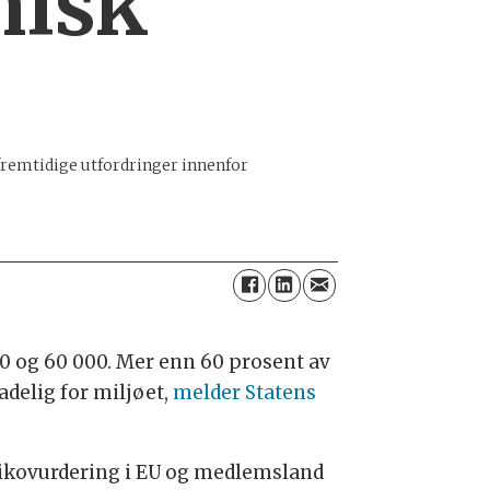
misk
 fremtidige utfordringer innenfor
000 og 60 000. Mer enn 60 prosent av
adelig for miljøet,
melder Statens
iko­vurdering i EU og medlemsland