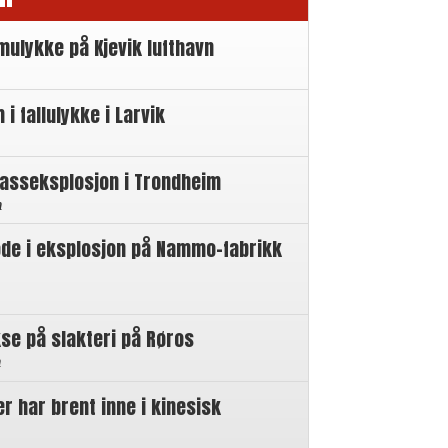
mulykke på Kjevik lufthavn
 fallulykke i Larvik
gasseksplosjon i Trondheim
n
øde i eksplosjon på Nammo-fabrikk
se på slakteri på Røros
n
 har brent inne i kinesisk