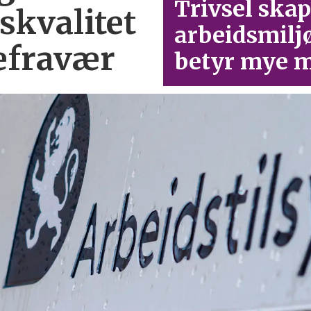
Trivsel skap
skvalitet
arbeid­smilj
efravær
betyr mye m