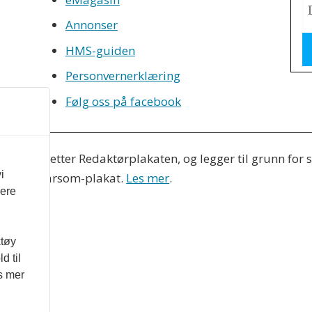
Annonser
HMS-guiden
Personvernerklæring
Følg oss på facebook
eres etter Redaktørplakaten, og legger til grunn for si
i
nds Vær Varsom-plakat.
Les mer
.
vere
ktøy
d til
es mer