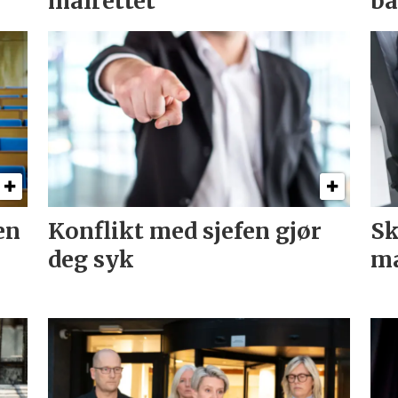
målrettet
ba
en
Konflikt med sjefen gjør
Sk
deg syk
ma