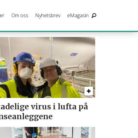
er
Om oss
Nyhetsbrev
eMagasin
adelige virus i lufta på
nseanleggene