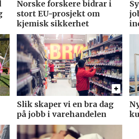
d
Norske forskere bidrar i
Sy
g
stort EU-prosjekt om
jo
kjemisk sikkerhet
in
Slik skaper vi en bra dag
Ny
på jobb i varehandelen
k