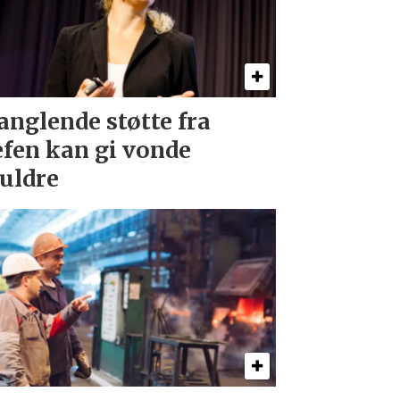
nglende støtte fra
efen kan gi vonde
uldre