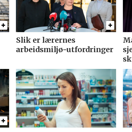
Slik er lærernes
Ma
arbeidsmiljø-utfordringer
sj
sk