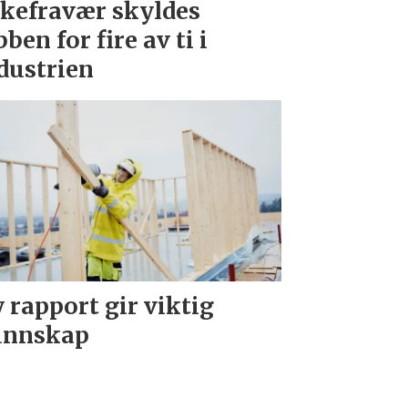
kefravær skyldes
bben for fire av ti i
dustrien
 rapport gir viktig
unnskap