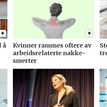
l å
Kvinner rammes oftere av
St
arbeids­relaterte nakke­
tr
smerter