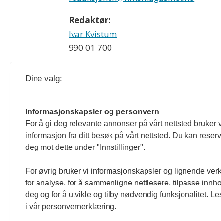
Redaktør:
Ivar Kvistum
990 01 700
Dine valg:
HMS-magasinet og hmsmagasinet.no redig
Informasjonskapsler og personvern
For å gi deg relevante annonser på vårt nettsted bruker v
som er formulert i Norsk Presseforbu
informasjon fra ditt besøk på vårt nettsted. Du kan reser
deg mot dette under "Innstillinger".
For øvrig bruker vi informasjonskapsler og lignende ver
for analyse, for å sammenligne nettlesere, tilpasse innhol
deg og for å utvikle og tilby nødvendig funksjonalitet. L
i vår personvernerklæring.