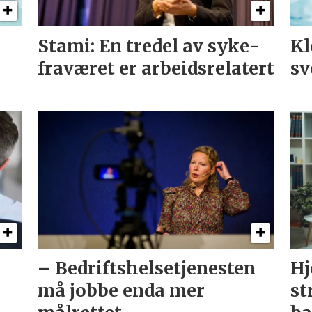
n
Stami: En tredel av syke­
Kl
fraværet er arbeidsrelatert
sv
– Bedriftshelse­tjenesten
Hj
må jobbe enda mer
st