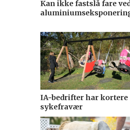
Kan ikke fastslå fare ve
aluminiumseksponerin
IA-bedrifter har kortere
sykefravær