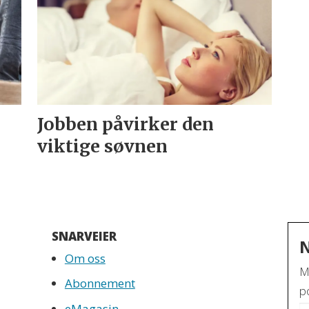
Jobben påvirker den
viktige søvnen
SNARVEIER
Om oss
M
Abonnement
po
eMagasin