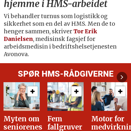
hjemme i HMS-arbeidet
Vi behandler turnus som logistikk og
sikkerhet som en del av HMS. Men de to
henger sammen, skriver
Tor Erik
Danielsen
, medisinsk fagsjef for
arbeidsmedisin i bedriftshelsetjenesten
Avonova.
SPØR HMS-RÅDGIVERNE
Fem
Motor for
Tilretteleg
fallgruver
medvirkning
i