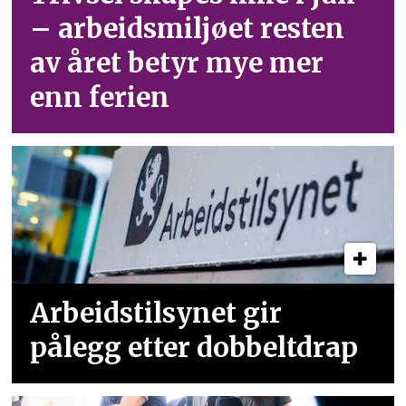
– arbeid­smiljøet resten
av året betyr mye mer
enn ferien
Arbeidstilsynet gir
pålegg etter dobbeltdrap