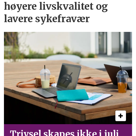
høyere livskvalitet og
lavere sykefravær
Trivsel skapes ikke i juli