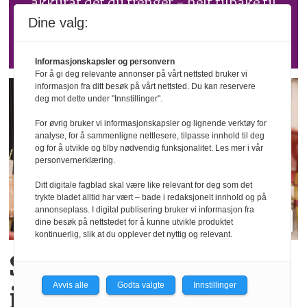
akkurat det du trenger - helt tilbake til
2005. Et enormt, søkbart, digitalt
Dine valg:
bladarkiv er tilgjengelig for alle våre
abonnenter.
Informasjonskapsler og personvern
For å gi deg relevante annonser på vårt nettsted bruker vi
informasjon fra ditt besøk på vårt nettsted. Du kan reservere
deg mot dette under "Innstillinger".
For øvrig bruker vi informasjonskapsler og lignende verktøy for
analyse, for å sammenligne nettlesere, tilpasse innhold til deg
og for å utvikle og tilby nødvendig funksjonalitet. Les mer i vår
personvernerklæring.
Ditt digitale fagblad skal være like relevant for deg som det
trykte bladet alltid har vært – bade i redaksjonelt innhold og på
annonseplass. I digital publisering bruker vi informasjon fra
dine besøk på nettstedet for å kunne utvikle produktet
kontinuerlig, slik at du opplever det nyttig og relevant.
Sykefraværet starter
Avvis alle
Godta valgte
Innstillinger
i ferien når ansatte