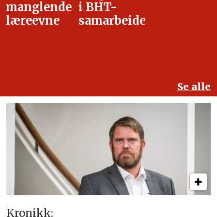
i BHT-
overgangsa
samarbeidet
Se alle
Kronikk: