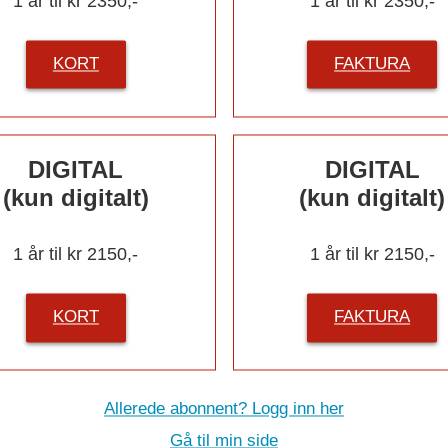
1 år til kr 2350,-
1 år til kr 2350,-
KORT
FAKTURA
DIGITAL
DIGITAL
(kun digitalt)
(kun digitalt)
1 år til kr 2150,-
1 år til kr 2150,-
KORT
FAKTURA
net gir pålegg etter
Allerede abonnent? Logg inn her
Gå til min side