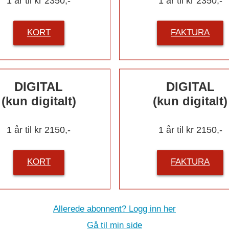
1 år til kr 2350,-
1 år til kr 2350,-
KORT
FAKTURA
DIGITAL
DIGITAL
(kun digitalt)
(kun digitalt)
1 år til kr 2150,-
1 år til kr 2150,-
KORT
FAKTURA
net gir pålegg etter
Allerede abonnent? Logg inn her
Gå til min side