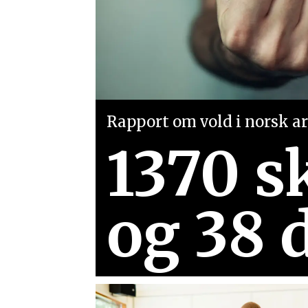
Rapport om vold i norsk arb
1370 s
og 38 