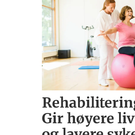
Rehabiliterin
Gir høyere liv
og lavere syk