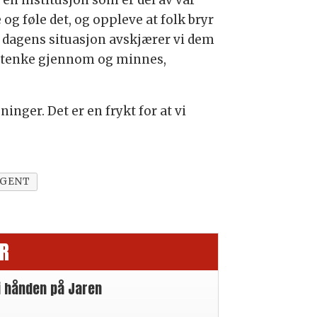
 en institusjon som er del av vår
og føle det, og oppleve at folk bryr
 I dagens situasjon avskjærer vi dem
 å tenke gjennom og minnes,
inger. Det er en frykt for at vi
AGENT
R
i hånden på Jaren