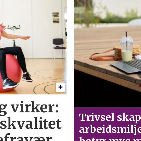
g virker:
Trivsel skap
skvalitet
arbeid­smilj
efravær