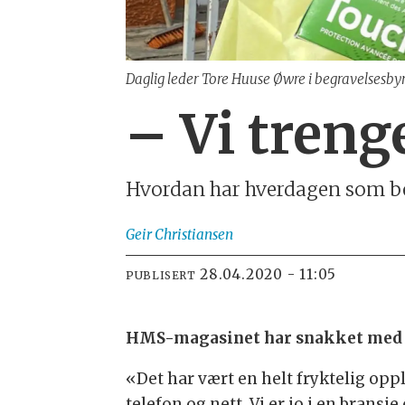
Daglig leder Tore Huuse Øwre i begravelsesby
– Vi tren
Hvordan har hverdagen som be
Geir
Christiansen
28.04.2020 - 11:05
PUBLISERT
HMS-magasinet har snakket med To
«Det har vært en helt fryktelig oppl
telefon og nett. Vi er jo i en bransj