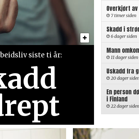
Overkjørt av
7 timer siden
Skadd i strø
6 dager siden
Mann omkom i
eidsliv siste ti år:
11 dager siden
kadd
Uskadd fra 
20 dager side
En person d
drept
i Finland
22 dager side