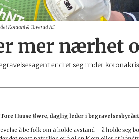
rået Kordahl & Toverud AS.
ger mer nærhet 
gravelsesagent endret seg under koronakri
re Huuse Øwre, daglig leder i begravelsesbyrået
evelse å be folk om å holde avstand – å holde seg bo
e der det mest naturlige er å gi en klem eller et håndt