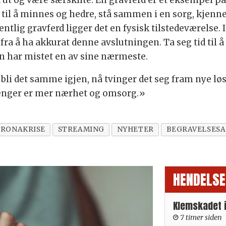
å ut og være særskilte. En gravferd er et eksempel på
 til å minnes og hedre, stå sammen i en sorg, kjenne 
entlig gravferd ligger det en fysisk tilstedeværelse.
fra å ha akkurat denne avslutningen. Ta seg tid til
an har mistet en av sine nærmeste.
bli det samme igjen, nå tvinger det seg fram nye løsn
trenger er mer nærhet og omsorg.»
RONAKRISE
STREAMING
NYHETER
BEGRAVELSES
HENDELSE
Klemskadet 
7 timer siden