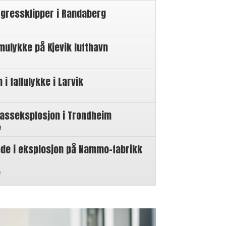
 gressklipper i Randaberg
mulykke på Kjevik lufthavn
 fallulykke i Larvik
gasseksplosjon i Trondheim
n
øde i eksplosjon på Nammo-fabrikk
n