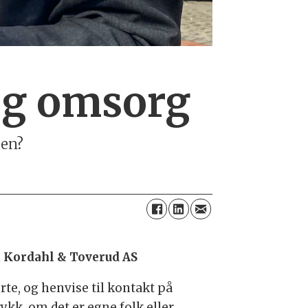
og omsorg
sen?
 Kordahl & Toverud AS
rte, og henvise til kontakt på
rykk, om det er egne folk eller