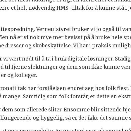
re et helt nødvendig HMS-tiltak for å kunne stå i jo
ttespredning. Verneutstyret bruker vi jo også til vanli
Men nå er vi nok mye mer bevisst på å bruke hele s
ne dresser og skobeskyttelse. Vi har i praksis mulighe
i vært nødt til å ta i bruk digitale løsninger. Stadi
lbud til fjerne slektninger og dem som ikke kunne være
er og kolleger.
onatiltak har forståelsen endret seg hos folk flest. 
å mange. Samtidig som folk forstår, er dette en ekst
or dem som allerede sliter. Ensomme blir sittende hje
velfungerende og hyggelig, så er det ikke det samm