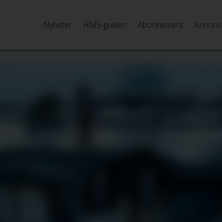
Nyheter
HMS-guiden
Abonnement
Annons