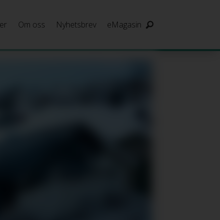
er
Om oss
Nyhetsbrev
eMagasin