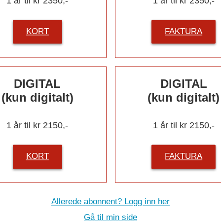
betyr mye m
1 år til kr 2350,-
1 år til kr 2350,-
KORT
FAKTURA
DIGITAL
DIGITAL
(kun digitalt)
(kun digitalt)
1 år til kr 2150,-
1 år til kr 2150,-
KORT
FAKTURA
Allerede abonnent? Logg inn her
Gå til min side