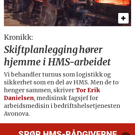
Kronikk:
Skiftplanlegging hører
hjemme i HMS-arbeidet
Vi behandler turnus som logistikk og
sikkerhet som en del av HMS. Men de to
henger sammen, skriver
Tor Erik
Danielsen
, medisinsk fagsjef for
arbeidsmedisin i bedriftshelsetjenesten
Avonova.
SPØR HMS-RÅDGIVERNE