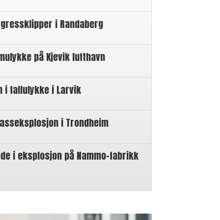
 gressklipper i Randaberg
mulykke på Kjevik lufthavn
 fallulykke i Larvik
gasseksplosjon i Trondheim
øde i eksplosjon på Nammo-fabrikk
n