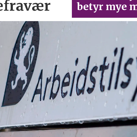
efravær
betyr mye m