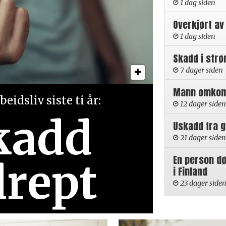
1 dag siden
Overkjørt av
1 dag siden
Skadd i strø
7 dager siden
Mann omkom i
eidsliv siste ti år:
12 dager siden
kadd
Uskadd fra 
21 dager siden
En person d
drept
i Finland
23 dager side