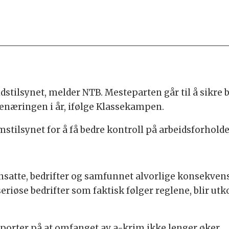
eidstilsynet, melder NTB. Mesteparten går til å sikre
genæringen i år, ifølge Klassekampen.
mstilsynet for å få bedre kontroll på arbeidsforhold
nsatte, bedrifter og samfunnet alvorlige konsekvense
seriøse bedrifter som faktisk følger reglene, blir ut
pporter på at omfanget av a-krim ikke lenger øker.