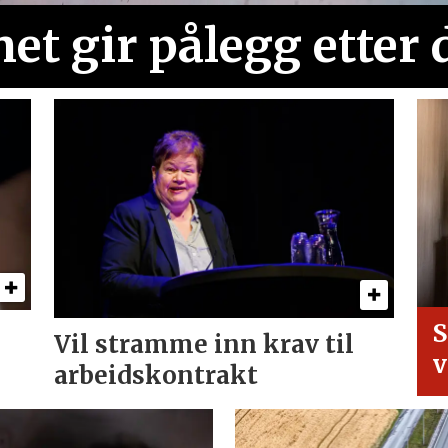
net gir pålegg etter
S
Vil stramme inn krav til
v
arbeids­kontrakt