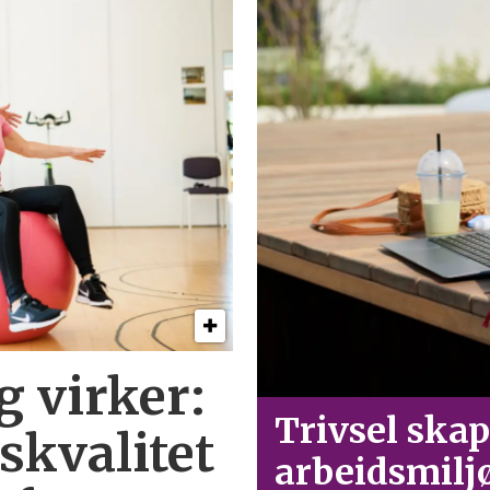
g virker:
Trivsel skap
skvalitet
arbeid­smilj