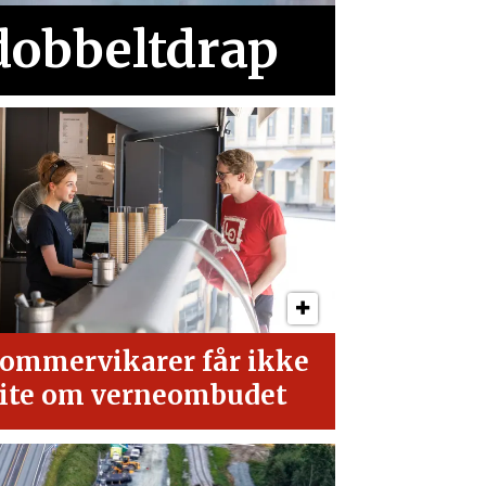
 dobbeltdrap
ommervikarer får ikke
ite om verneombudet