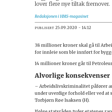
lover flere nye tiltak fremover.
Redaksjonen
i HMS-magasinet
25.09.2020 - 14:12
PUBLISERT
38 millioner kroner skal gå til Arb
for innleie som ble innført for byg
14 millioner kroner går til Petroleu
Alvorlige konsekvenser
– Arbeidslivskriminalitet påfører a
under uverdige forhold eller ved at 
Torbjørn Røe Isaksen (H).
Ifølge statsråden tyder etatenes ra