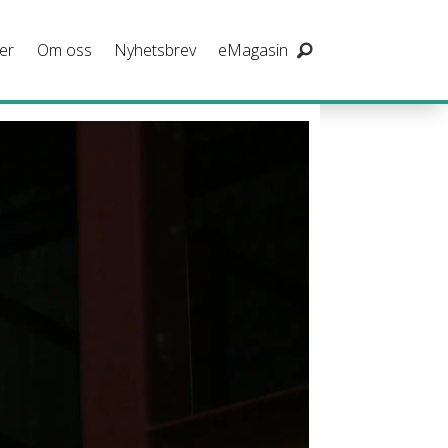
er
Om oss
Nyhetsbrev
eMagasin