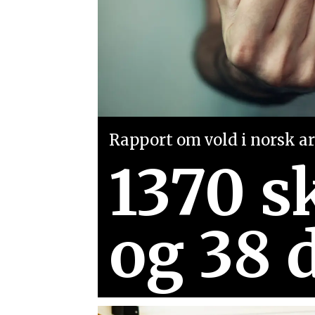
Rapport om vold i norsk arb
1370 s
og 38 