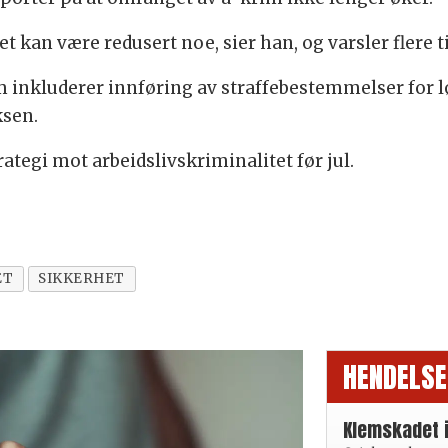
t kan være redusert noe, sier han, og varsler flere t
m inkluderer innføring av straffebestemmelser for l
ksen.
ategi mot arbeidslivskriminalitet før jul.
ET
SIKKERHET
HENDELSE
Klemskadet 