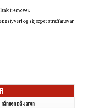
iltak fremover.
ønnstyveri og skjerpet straffansvar
R
i hånden på Jaren