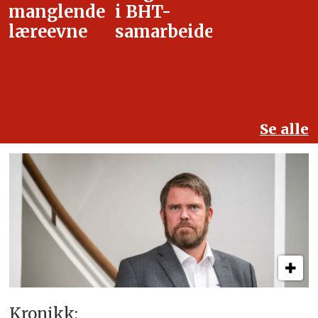
i BHT-
overgangsa
samarbeidet
Se alle
Kronikk: