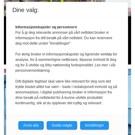
Dine valg:
20 alvorlige fall­
Informasjonskapsler og personvern
For å gi deg relevante annonser på vårt nettsted bruker vi
ulykker siden april: –
informasjon fra ditt besøk på vårt nettsted. Du kan reservere
deg mot dette under "Innstillinger".
Dette er for høye tall
For øvrig bruker vi informasjonskapsler og lignende verktøy for
analyse, for å sammenligne nettlesere, tilpasse innhold til deg
og for å utvikle og tilby nødvendig funksjonalitet. Les mer i vår
personvernerklæring.
Ditt digitale fagblad skal være like relevant for deg som det
trykte bladet alltid har vært – bade i redaksjonelt innhold og på
annonseplass. I digital publisering bruker vi informasjon fra
dine besøk på nettstedet for å kunne utvikle produktet
kontinuerlig, slik at du opplever det nyttig og relevant.
Avvis alle
Godta valgte
Innstillinger