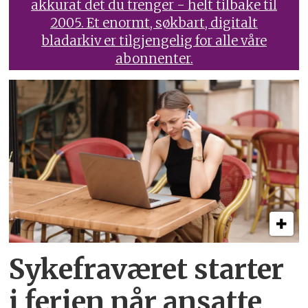
akkurat det du trenger - helt tilbake til
2005. Et enormt, søkbart, digitalt
bladarkiv er tilgjengelig for alle våre
abonnenter.
Sykefraværet starter
i ferien når ansatte