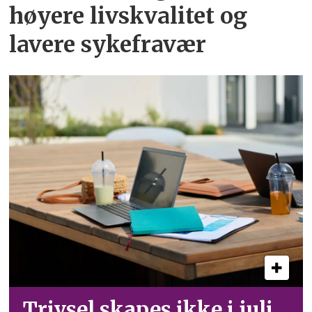
høyere livskvalitet og
lavere sykefravær
Trivsel skapes ikke i juli