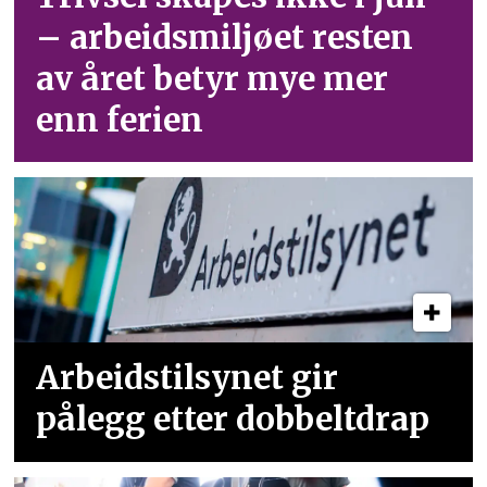
– arbeid­smiljøet resten
av året betyr mye mer
enn ferien
Arbeidstilsynet gir
pålegg etter dobbeltdrap