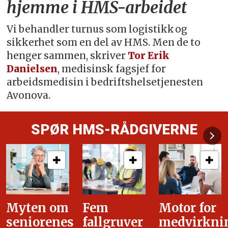
hjemme i HMS-arbeidet
Vi behandler turnus som logistikk og
sikkerhet som en del av HMS. Men de to
henger sammen, skriver
Tor Erik
Danielsen
, medisinsk fagsjef for
arbeidsmedisin i bedriftshelsetjenesten
Avonova.
SPØR HMS-RÅDGIVERNE
Fem
Motor for
Tilretteleg
fallgruver
medvirkning
i