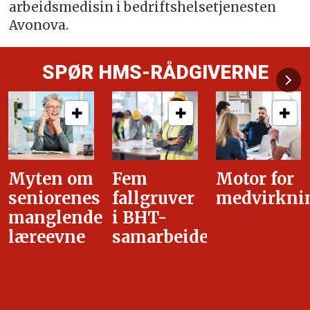
arbeidsmedisin i bedriftshelsetjenesten
Avonova.
SPØR HMS-RÅDGIVERNE
Fem
Motor for
Tilretteleg
fallgruver
medvirkning
i
i BHT-
overgangsa
samarbeidet