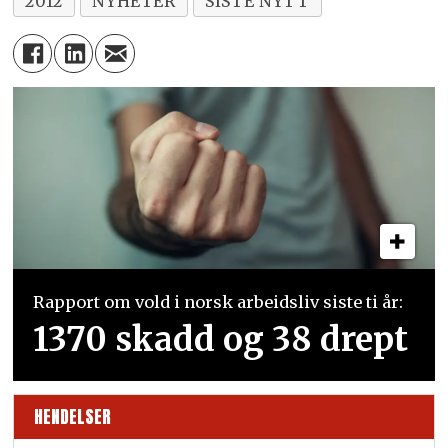
2012
NYHETER
SISTE NYTT
Rapport om vold i norsk arbeidsliv siste ti år:
1370 skadd og 38 drept
HENDELSER