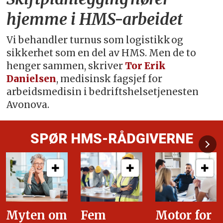
hjemme i HMS-arbeidet
Vi behandler turnus som logistikk og
sikkerhet som en del av HMS. Men de to
henger sammen, skriver
Tor Erik
Danielsen
, medisinsk fagsjef for
arbeidsmedisin i bedriftshelsetjenesten
Avonova.
SPØR HMS-RÅDGIVERNE
Fem
Motor for
Tilretteleg