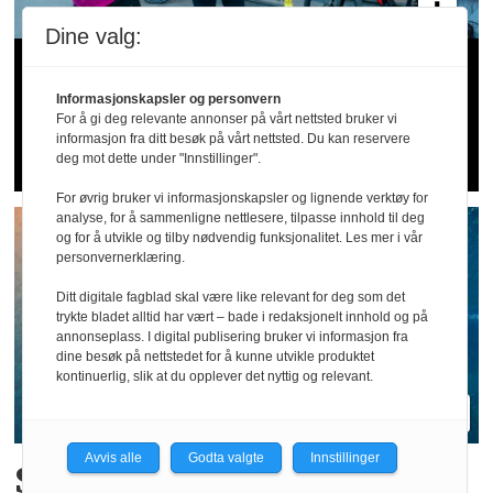
Dine valg:
Arbeidstilsynet hos Wolt og
Informasjonskapsler og personvern
Foodora: – Tyder på sosial
For å gi deg relevante annonser på vårt nettsted bruker vi
dumping og utnytting
informasjon fra ditt besøk på vårt nettsted. Du kan reservere
deg mot dette under "Innstillinger".
For øvrig bruker vi informasjonskapsler og lignende verktøy for
analyse, for å sammenligne nettlesere, tilpasse innhold til deg
og for å utvikle og tilby nødvendig funksjonalitet. Les mer i vår
personvernerklæring.
Ditt digitale fagblad skal være like relevant for deg som det
trykte bladet alltid har vært – bade i redaksjonelt innhold og på
annonseplass. I digital publisering bruker vi informasjon fra
dine besøk på nettstedet for å kunne utvikle produktet
kontinuerlig, slik at du opplever det nyttig og relevant.
Avvis alle
Godta valgte
Innstillinger
Sjøfartsdirektoratet med