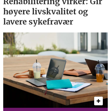
Rehabilitering virker: Gir
høyere livskvalitet og
lavere sykefravær