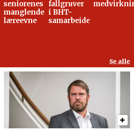
fallgruver
medvirkning
i
i BHT-
overgangsa
samarbeidet
Se alle