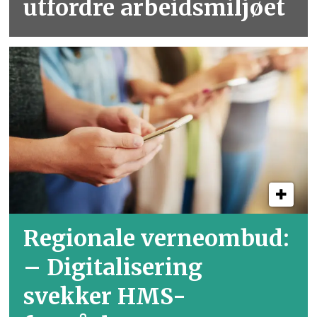
utfordre arbeidsmiljøet
Regionale verneombud:
– Digitalisering
svekker HMS-