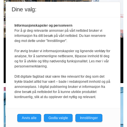
Dine valg:
Informasjonskapsler og personvern
For å gi deg relevante annonser på vårt nettsted bruker vi
informasjon fra ditt besøk på vårt nettsted. Du kan reservere
deg mot dette under "Innstillinger".
20 alvorlige fall­
For øvrig bruker vi informasjonskapsler og lignende verktøy for
ulykker siden april: –
analyse, for å sammenligne nettlesere, tilpasse innhold til deg
og for å utvikle og tilby nødvendig funksjonalitet. Les mer i vår
personvernerklæring.
Dette er for høye tall
Ditt digitale fagblad skal være like relevant for deg som det
trykte bladet alltid har vært – bade i redaksjonelt innhold og på
annonseplass. I digital publisering bruker vi informasjon fra
dine besøk på nettstedet for å kunne utvikle produktet
kontinuerlig, slik at du opplever det nyttig og relevant.
Avvis alle
Godta valgte
Innstillinger