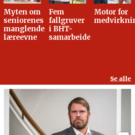
Fem
Motor for
Tilretteleg
fallgruver
medvirkning
i
i BHT-
overgangsa
samarbeidet
Se alle