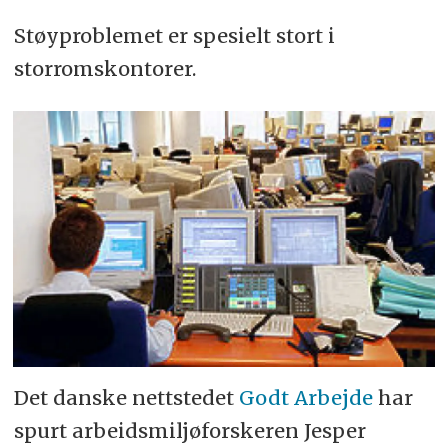
Støy­problemet er spesielt stort i
storroms­kontorer.
Det danske nett­stedet
Godt Arbejde
har
spurt arbeids­miljø­forskeren Jesper