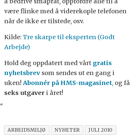
å bedrive småprat, oppfordre alle til å
være flinke med å viderekople telefonen
når de ikke er tilstede, osv.
Kilde:
Tre skarpe til eksperten (Godt
Arbejde)
Hold deg oppdatert med vårt
gratis
nyhetsbrev
som sendes ut en gang i
uken
!
Abonnér på HMS-magasinet
,
og få
seks utgaver
i året!
"
ARBEIDSMILJØ
NYHETER
JULI 2010