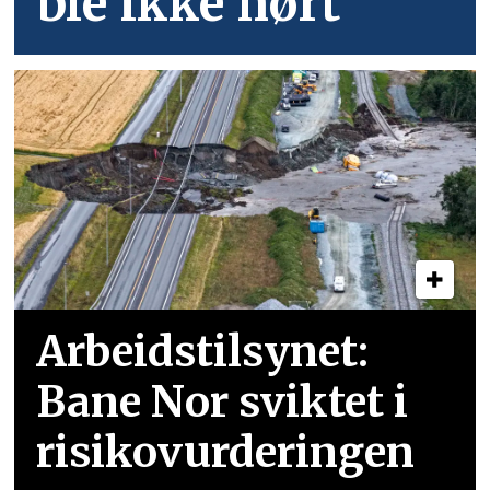
ble ikke hørt
Arbeidstilsynet:
Bane Nor sviktet i
risikovurderingen