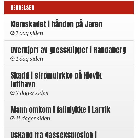
HENDELSER
Klemskadet i hånden på Jaren
1 dag siden
Overkjørt av gressklipper i Randaberg
1 dag siden
Skadd i strømulykke på Kjevik
lufthavn
7 dager siden
Mann omkom i fallulykke i Larvik
11 dager siden
Uskadd fra gasseksplosjon i