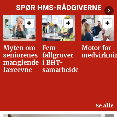
SPØR HMS-RÅDGIVERNE
Fem
Motor for
Tilretteleg
fallgruver
medvirkning
i
i BHT-
overgangsa
samarbeidet
Se alle