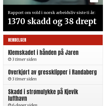
Rapport om vold i norsk arbeidsliv siste ti år:
1370 skadd og 38 drept
HENDELSER
Klemskadet i hånden på Jaren
3 timer siden
Overkjørt av gressklipper i Randaberg
3 timer siden
Skadd i strømulykke på Kjevik
lufthavn
6 dager siden