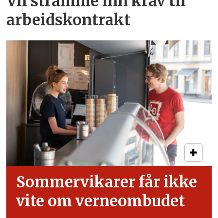
Vil stramme inn krav til
arbeids­kontrakt
Sommervikarer får ikke
vite om verneombudet