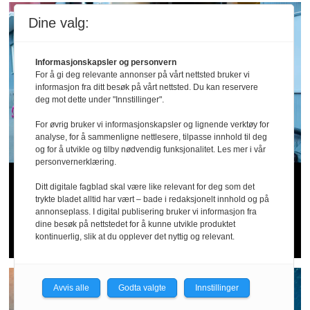
Dine valg:
Informasjonskapsler og personvern
For å gi deg relevante annonser på vårt nettsted bruker vi
informasjon fra ditt besøk på vårt nettsted. Du kan reservere
deg mot dette under "Innstillinger".
For øvrig bruker vi informasjonskapsler og lignende verktøy for
analyse, for å sammenligne nettlesere, tilpasse innhold til deg
og for å utvikle og tilby nødvendig funksjonalitet. Les mer i vår
personvernerklæring.
Arbeidstilsynet hos Wolt og
Ditt digitale fagblad skal være like relevant for deg som det
trykte bladet alltid har vært – bade i redaksjonelt innhold og på
Foodora: – Tyder på sosial
annonseplass. I digital publisering bruker vi informasjon fra
dine besøk på nettstedet for å kunne utvikle produktet
dumping og utnytting
kontinuerlig, slik at du opplever det nyttig og relevant.
Avvis alle
Godta valgte
Innstillinger