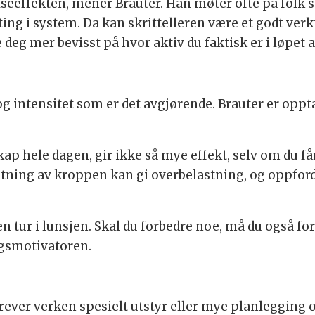
lseeffekten, mener Brauter. Han møter ofte på folk
ting i system. Da kan skrittelleren være et godt verk
 deg mer bevisst på hvor aktiv du faktisk er i løpet 
og intensitet som er det avgjørende. Brauter er oppt
skap hele dagen, gir ikke så mye effekt, selv om du få
ning av kroppen kan gi overbelastning, og oppfordrer
 en tur i lunsjen. Skal du forbedre noe, må du også f
ingsmotivatoren.
ever verken spesielt utstyr eller mye planlegging o