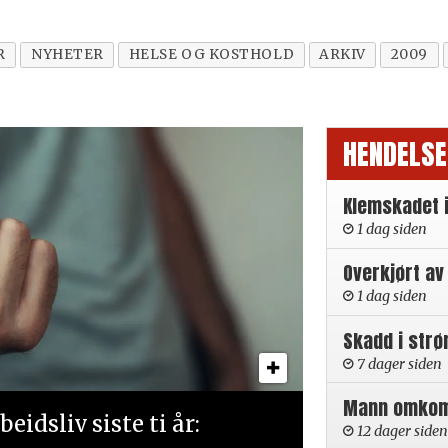
R
NYHETER
HELSE OG KOSTHOLD
ARKIV
2009
HENDELSE
Klemskadet 
1 dag siden
Overkjørt av
1 dag siden
Skadd i strø
7 dager siden
Mann omkom i
eidsliv siste ti år:
12 dager siden