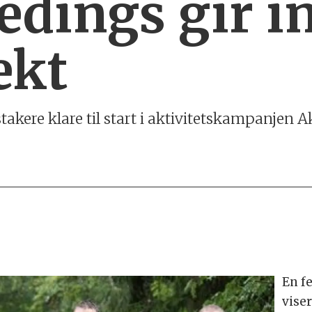
edings gir i
ekt
takere klare til start i aktivitetskampanjen A
En f
viser