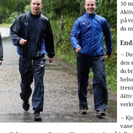
30 m
Akti
på v
du må
End
– Du 
den s
du br
helse
treni
Akti
verkt
– Kj
vane