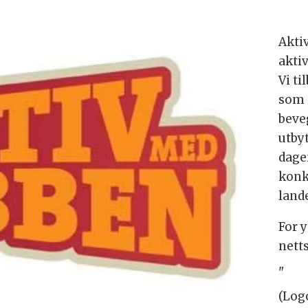
Akti
akti
Vi ti
som 
beve
utby
dagen
konk
lande
For 
nett
"
(Log