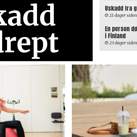
kadd
Uskadd fra 
21 dager siden
En person d
drept
i Finland
23 dager side