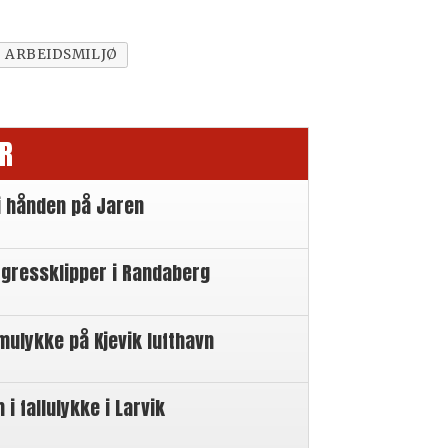
ARBEIDSMILJØ
R
i hånden på Jaren
 gressklipper i Randaberg
mulykke på Kjevik lufthavn
 fallulykke i Larvik