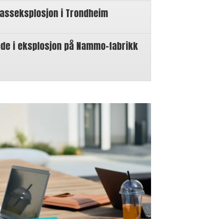
gasseksplosjon i Trondheim
øde i eksplosjon på Nammo-fabrikk
n