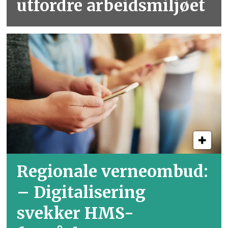
utfordre arbeidsmiljøet
Regionale verneombud:
– Digitalisering
svekker HMS-