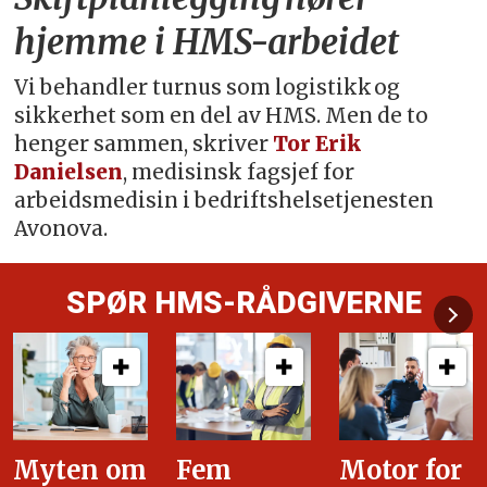
hjemme i HMS-arbeidet
Vi behandler turnus som logistikk og
sikkerhet som en del av HMS. Men de to
henger sammen, skriver
Tor Erik
Danielsen
, medisinsk fagsjef for
arbeidsmedisin i bedriftshelsetjenesten
Avonova.
SPØR HMS-RÅDGIVERNE
Fem
Motor for
Tilretteleg