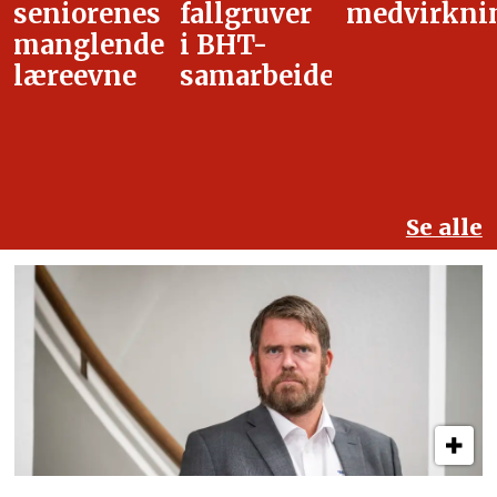
fallgruver
medvirkning
i
i BHT-
overgangsa
samarbeidet
Se alle