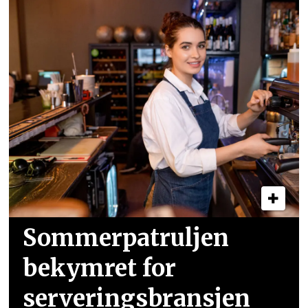
Sommer­patruljen
bekymret for
serveringsbransjen