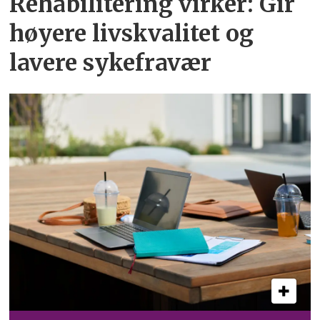
Rehabilitering virker: Gir
høyere livskvalitet og
lavere sykefravær