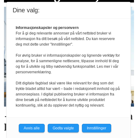
Dine valg:
Informasjonskapsler og personvern
For å gi deg relevante annonser på vårt nettsted bruker vi
informasjon fra ditt besøk på vårt nettsted. Du kan reservere
deg mot dette under "Innstillinger".
For øvrig bruker vi informasjonskapsler og lignende verktøy for
analyse, for å sammenligne nettlesere, tilpasse innhold til deg
og for å utvikle og tilby nødvendig funksjonalitet. Les mer i vår
personvernerklæring.
Ditt digitale fagblad skal være like relevant for deg som det
trykte bladet alltid har vært – bade i redaksjonelt innhold og på
annonseplass. I digital publisering bruker vi informasjon fra
dine besøk på nettstedet for å kunne utvikle produktet
kontinuerlig, slik at du opplever det nyttig og relevant.
– Sikkerhets­krav gjør jobben
helseskadelig for elektrikere
Avvis alle
Godta valgte
Innstillinger