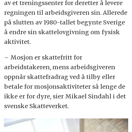
av et trenings­senter for deretter å levere
regningen til arbeids­giveren sin. Allerede
på slutten av 1980-tallet begynte Sverige
å endre sin skatte­lov­givning om fysisk
aktivitet.
– Mosjon er skattefritt for
arbeidstakeren, mens arbeids­giveren
oppnår skatte­fradrag ved å tilby eller
betale for mosjons­aktiviteter så lenge de
ikke er for dyre, sier Mikael Sindahl i det
svenske Skatte­verket.