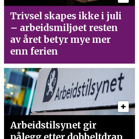
Trivsel skapes ikke i juli
– arbeid­smiljøet resten
av året betyr mye mer
enn ferien
Arbeidstilsynet gir
pålegg etter dobbeltdrap