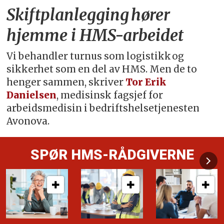
Skiftplanlegging hører
hjemme i HMS-arbeidet
Vi behandler turnus som logistikk og
sikkerhet som en del av HMS. Men de to
henger sammen, skriver
Tor Erik
Danielsen
, medisinsk fagsjef for
arbeidsmedisin i bedriftshelsetjenesten
Avonova.
SPØR HMS-RÅDGIVERNE