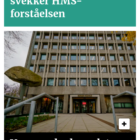
svekker HMS-
forståelsen