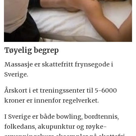
Tøyelig begrep
Massasje er skattefritt frynsegode i
Sverige.
Årskort i et trenings­senter til 5-6000
kroner er innenfor regel­verket.
I Sverige er både bowling, bord­tennis,
folke­dans, aku­punktur og røyke­