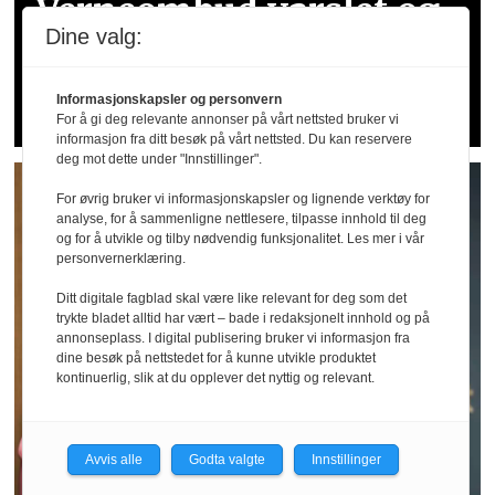
Verneombud varslet og
Dine valg:
fikk sparken - nå er
arbeidsgiver dømt
Informasjonskapsler og personvern
For å gi deg relevante annonser på vårt nettsted bruker vi
informasjon fra ditt besøk på vårt nettsted. Du kan reservere
deg mot dette under "Innstillinger".
For øvrig bruker vi informasjonskapsler og lignende verktøy for
analyse, for å sammenligne nettlesere, tilpasse innhold til deg
og for å utvikle og tilby nødvendig funksjonalitet. Les mer i vår
personvernerklæring.
Ditt digitale fagblad skal være like relevant for deg som det
trykte bladet alltid har vært – bade i redaksjonelt innhold og på
annonseplass. I digital publisering bruker vi informasjon fra
dine besøk på nettstedet for å kunne utvikle produktet
kontinuerlig, slik at du opplever det nyttig og relevant.
Avvis alle
Godta valgte
Innstillinger