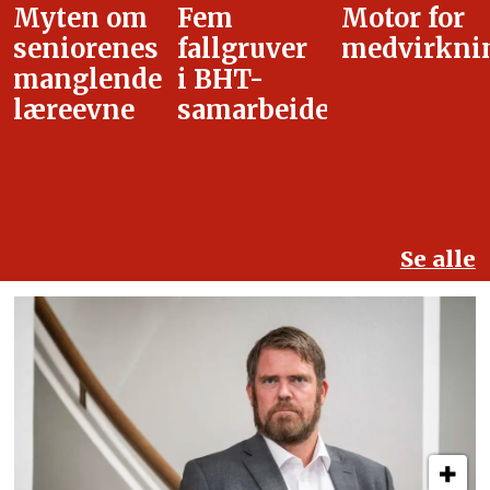
Fem
Motor for
Tilretteleg
fallgruver
medvirkning
i
i BHT-
overgangsa
samarbeidet
Se alle