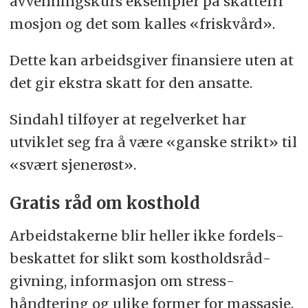
avvenningskurs eksempler på skattefri
mosjon og det som kalles «friskvård».
Dette kan arbeids­giver finansiere uten at
det gir ekstra skatt for den ansatte.
Sindahl tilføyer at regel­verket har
utviklet seg fra å være «ganske strikt» til
«svært sjenerøst».
Gratis råd om kosthold
Arbeidstakerne blir heller ikke fordels­
beskattet for slikt som kost­holds­råd­
givning, informasjon om stress­
håndtering og ulike former for massasje.