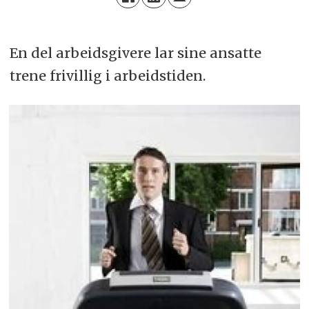
En del arbeids­givere lar sine ansatte
trene fri­villig i arbeids­tiden.