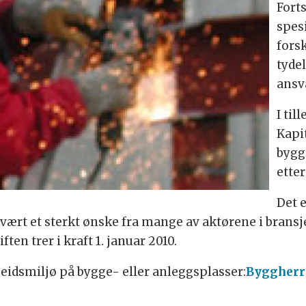
Forts
spes
forsk
tyde
ansv
I til
Kapit
bygg
etter
Det 
 vært et sterkt ønske fra mange av aktørene i bransje
ten trer i kraft 1. januar 2010.
beidsmiljø på bygge- eller anleggsplasser:
Byggherr