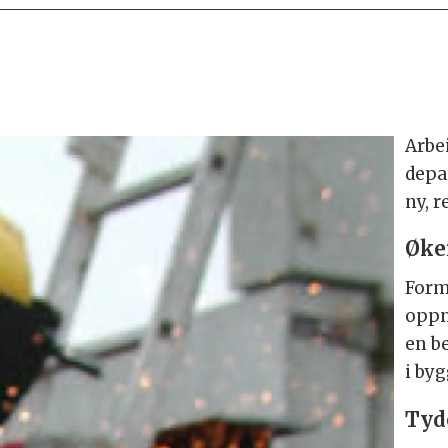
Arbe
depa
ny, r
Øker
Form
oppn
en be
i by
Tyd