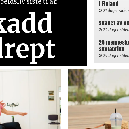
eidsliv siste ti år:
i Finland
kadd
21 dager siden
Skadet av ok
22 dager side
drept
28 mennesker
skofabrikk
25 dager side