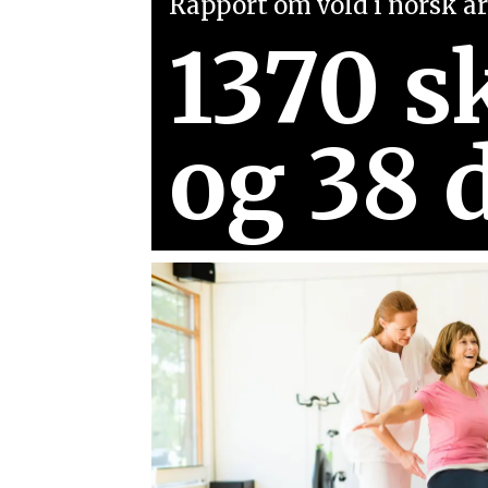
Rapport om vold i norsk arb
1370 s
og 38 