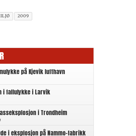
ILJØ
2009
R
mulykke på Kjevik lufthavn
 fallulykke i Larvik
gasseksplosjon i Trondheim
n
øde i eksplosjon på Nammo-fabrikk