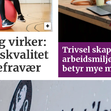
g virker:
Trivsel skap
skvalitet
arbeid­smilj
efravær
betyr mye m