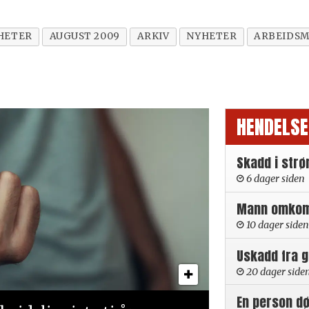
HETER
AUGUST 2009
ARKIV
NYHETER
ARBEIDSM
HENDELSE
Skadd i strø
6 dager siden
Mann omkom i
10 dager siden
Uskadd fra 
20 dager side
En person d