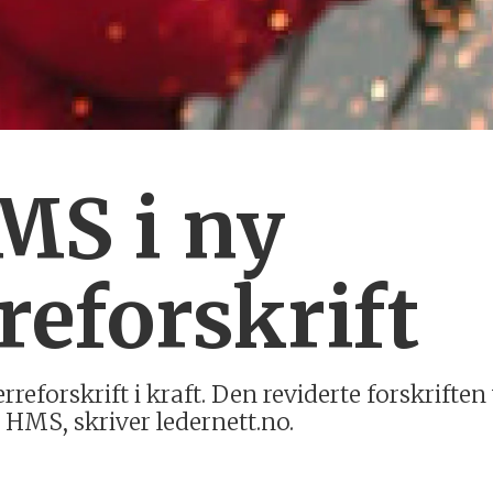
MS i ny
eforskrift
rreforskrift i kraft. Den reviderte forskrifte
HMS, skriver ledernett.no.