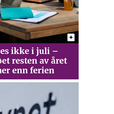
es ikke i juli –
øet resten av året
er enn ferien