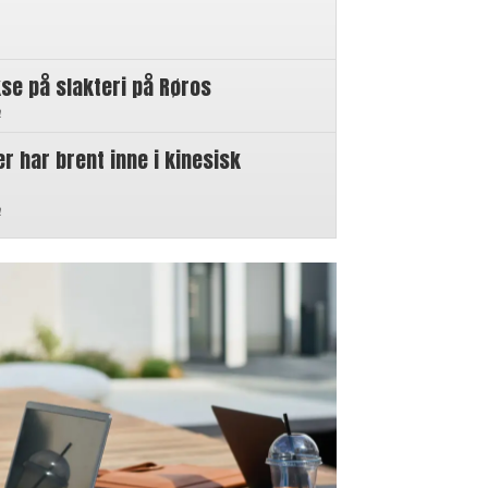
se på slakteri på Røros
n
 har brent inne i kinesisk
n