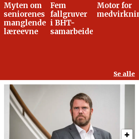
Fem
Motor for
Tilretteleg
fallgruver
medvirkning
i
i BHT-
overgangsa
samarbeidet
Se alle