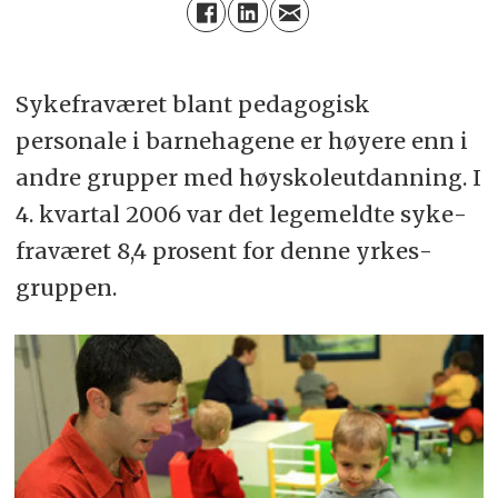
Syke­fra­været blant peda­gogisk
personale i barne­hagene er høyere enn i
andre grupper med høy­skole­ut­danning. I
4. kvartal 2006 var det lege­meldte syke­
fra­været 8,4 prosent for denne yrkes­
gruppen.