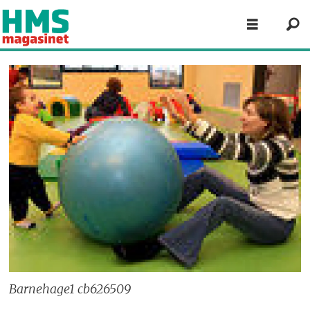
Barnehage1 cb626509