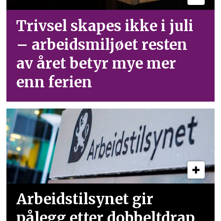
Trivsel skapes ikke i juli
– arbeid­smiljøet resten
av året betyr mye mer
enn ferien
Arbeidstilsynet gir
pålegg etter dobbeltdrap