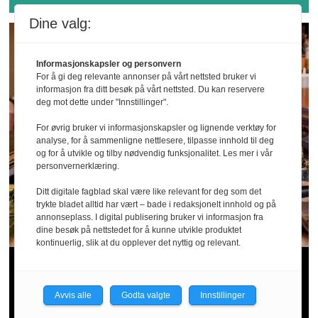
Dine valg:
Informasjonskapsler og personvern
For å gi deg relevante annonser på vårt nettsted bruker vi
informasjon fra ditt besøk på vårt nettsted. Du kan reservere
deg mot dette under "Innstillinger".
For øvrig bruker vi informasjonskapsler og lignende verktøy for
analyse, for å sammenligne nettlesere, tilpasse innhold til deg
og for å utvikle og tilby nødvendig funksjonalitet. Les mer i vår
personvernerklæring.
Ditt digitale fagblad skal være like relevant for deg som det
trykte bladet alltid har vært – bade i redaksjonelt innhold og på
annonseplass. I digital publisering bruker vi informasjon fra
dine besøk på nettstedet for å kunne utvikle produktet
kontinuerlig, slik at du opplever det nyttig og relevant.
Sommer­patruljen
bekymret for
Avvis alle
Godta valgte
Innstillinger