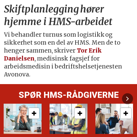
Skiftplanlegging hører
hjemme i HMS-arbeidet
Vi behandler turnus som logistikk og
sikkerhet som en del av HMS. Men de to
henger sammen, skriver
Tor Erik
Danielsen
, medisinsk fagsjef for
arbeidsmedisin i bedriftshelsetjenesten
Avonova.
SPØR HMS-RÅDGIVERNE