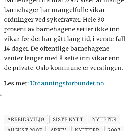
barne­hagen fra mai 2007 viser at mange
barne­hager har mangel­fulle vikar­
ordninger ved syke­fravær. Hele 30
prosent av barne­hagene setter ikke inn
vikar før det har gått lang tid, i verste fall
14 dager. De offentlige barne­hagene
venter lenger med å sette inn vikar enn
de private. Oslo kommune er verstingen.
Les mer:
Utdanningsforbundet.no
"
ARBEIDSMILJØ
SISTE NYTT
NYHETER
AUGUST 2007
ARKIV
NYHETER
2007