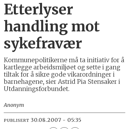
Etterlyser
handling mot
sykefravær
Kom­mune­poli­tik­erne må ta initi­ativ for å
kart­legge arbeids­miljøet og sette i gang
tiltak for å sikre gode vikar­ordninger i
barne­hagene, sier Astrid Pia Stens­aker i
Utdannings­for­bundet.
Anonym
30.08.2007 - 05:35
PUBLISERT