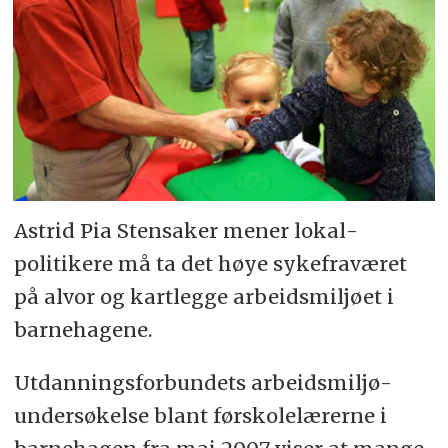
Astrid Pia Stens­aker mener lokal­
politikere må ta det høye syke­fra­været
på alvor og kart­legge arbeids­miljøet i
barne­hagene.
Utdannings­forbundets arbeids­miljø­
undersøkelse blant før­skole­lærerne i